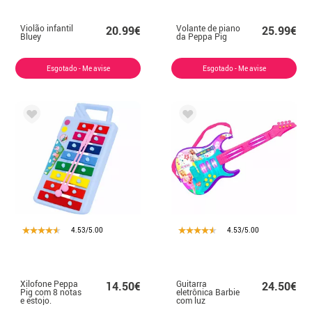
Violão infantil
Volante de piano
20.99€
25.99€
Bluey
da Peppa Pig
Esgotado - Me avise
Esgotado - Me avise
4.53/5.00
4.53/5.00
Xilofone Peppa
Guitarra
14.50€
24.50€
Pig com 8 notas
eletrônica Barbie
e estojo.
com luz