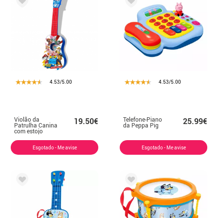
4.53/5.00
4.53/5.00
Violão da
Telefone-Piano
19.50€
25.99€
Patrulha Canina
da Peppa Pig
com estojo
Esgotado - Me avise
Esgotado - Me avise