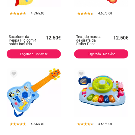
4.53/5.00
4.53/5.00
Saxofone da
Teclado musical
12.50€
12.50€
Peppa Pig com 4
de girafa da
notas incluído.
Fisher-Price
Esgotado - Me avise
Esgotado - Me avise
4.53/5.00
4.53/5.00