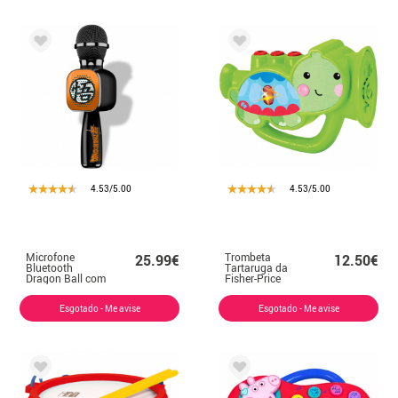
4.53/5.00
4.53/5.00
Microfone
Trombeta
25.99€
12.50€
Bluetooth
Tartaruga da
Dragon Ball com
Fisher-Price
amplificador
Esgotado - Me avise
Esgotado - Me avise