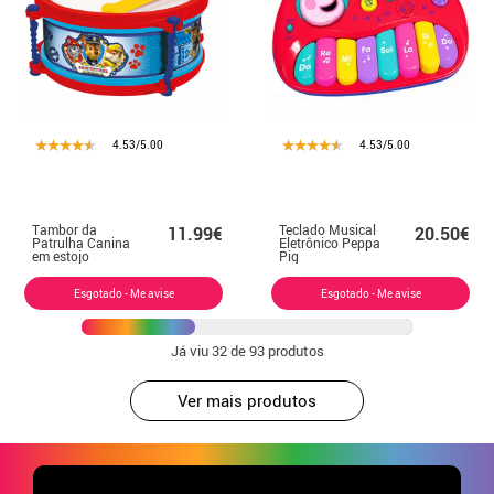
4.53/5.00
4.53/5.00
Tambor da
Teclado Musical
11.99€
20.50€
Patrulha Canina
Eletrônico Peppa
em estojo
Pig
Esgotado - Me avise
Esgotado - Me avise
Já viu
32
de 93 produtos
Ver mais produtos