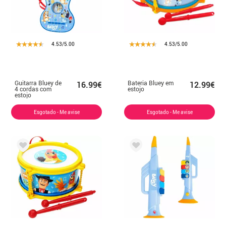
4.53/5.00
4.53/5.00
Guitarra Bluey de
Bateria Bluey em
16.99€
12.99€
4 cordas com
estojo
estojo
Esgotado - Me avise
Esgotado - Me avise