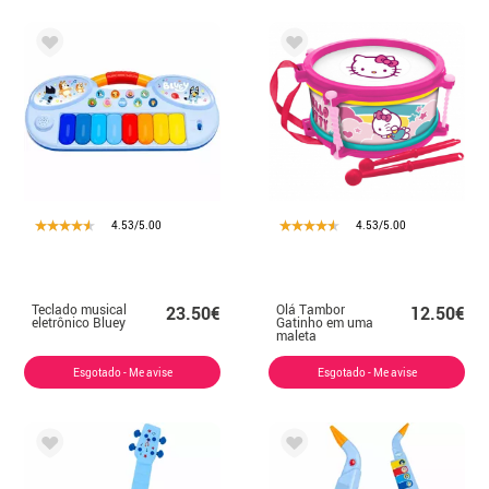
4.53/5.00
4.53/5.00
Teclado musical
Olá Tambor
23.50€
12.50€
eletrônico Bluey
Gatinho em uma
maleta
Esgotado - Me avise
Esgotado - Me avise