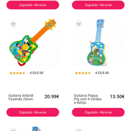
Esgotado - Me avise
Esgotado - Me avise
4.53/5.00
4.53/5.00
Guitarra Infantil
Guitarra Peppa
20.99€
13.50€
Fazenda Zenon
Pig com 4 cordas
e estojo.
Esgotado - Me avise
Esgotado - Me avise