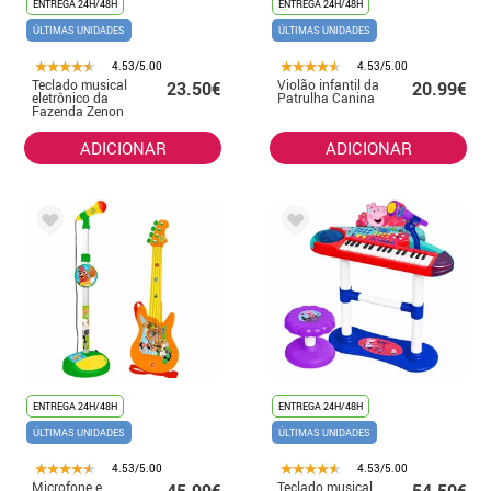
ENTREGA 24H/48H
ENTREGA 24H/48H
ÚLTIMAS UNIDADES
ÚLTIMAS UNIDADES
4.53/5.00
4.53/5.00
Teclado musical
Violão infantil da
23.50€
20.99€
eletrônico da
Patrulha Canina
Fazenda Zenon
ADICIONAR
ADICIONAR
ENTREGA 24H/48H
ENTREGA 24H/48H
ÚLTIMAS UNIDADES
ÚLTIMAS UNIDADES
4.53/5.00
4.53/5.00
Microfone e
Teclado musical