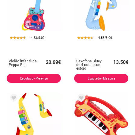
4.53/5.00
4.53/5.00
Violão infantil da
Saxofone Bluey
20.99€
13.50€
Peppa Pig
de 4 notas com
estojo
Esgotado - Me avise
Esgotado - Me avise