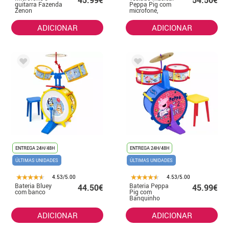
45.99€
54.50€
guitarra Fazenda
Peppa Pig com
Zenon
microfone,
suporte e
banquinho
ADICIONAR
ADICIONAR
ENTREGA 24H/48H
ENTREGA 24H/48H
ÚLTIMAS UNIDADES
ÚLTIMAS UNIDADES
4.53/5.00
4.53/5.00
Bateria Bluey
Bateria Peppa
44.50€
45.99€
com banco
Pig com
Banquinho
ADICIONAR
ADICIONAR