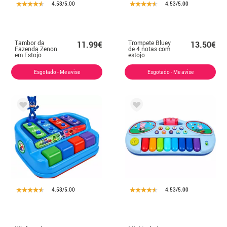
4.53/5.00
4.53/5.00
Tambor da
Trompete Bluey
11.99€
13.50€
Fazenda Zenon
de 4 notas com
em Estojo
estojo
Esgotado - Me avise
Esgotado - Me avise
4.53/5.00
4.53/5.00