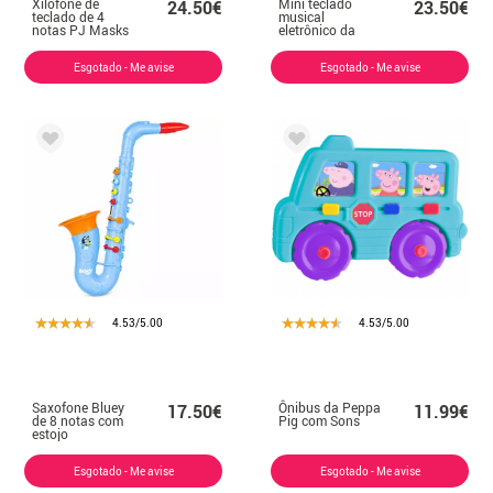
Xilofone de
Mini teclado
24.50€
23.50€
teclado de 4
musical
notas PJ Masks
eletrônico da
com estojo
Peppa Pig
Esgotado - Me avise
Esgotado - Me avise
4.53/5.00
4.53/5.00
Saxofone Bluey
Ônibus da Peppa
17.50€
11.99€
de 8 notas com
Pig com Sons
estojo
Esgotado - Me avise
Esgotado - Me avise