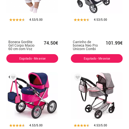
4.53/5.00
4.53/5.00
Boneca Gordite
Carrinho de
74.50€
101.99€
Girl Corpo Macio
boneca Neo Pro
60 cm com Voz
Unicorn Combi
com bolsa
Esgotado - Me avise
Esgotado - Me avise
4.53/5.00
4.53/5.00