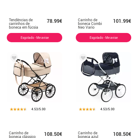
Tendências de
Carrinho de
78.99€
101.99€
carrinhos de
boneca Combi
boneca em fúcsia
Neo Vario
e azul
Butterfly
Esgotado - Me avise
Esgotado - Me avise
4.53/5.00
4.53/5.00
Carrinho de
Carrinho de
108.50€
108.50€
boneca clássico
boneca azul