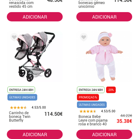
48.50€
114.50€
renascida com
bonecas gêmeo
vestido 45 cm
unicórnio
azul marinho
ADICIONAR
ADICIONAR
ENTREGA 24H/48H
ENTREGA 24H/48H
-20%
ÚLTIMAS UNIDADES
PROMOÇAO %
ÚLTIMAS UNIDADES
4.53/5.00
4.53/5.00
Carrinho de
114.50€
44.22€
boneca Twin
Boneca Bebe
Butterfly
Leyre com pijama
35.38€
rosa e branco 40
cm
ADICIONAR
ADICIONAR