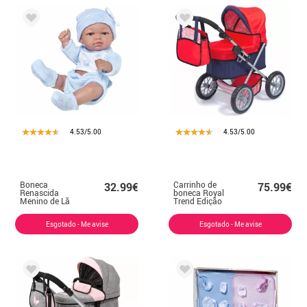
4.53/5.00
4.53/5.00
Boneca
Carrinho de
32.99€
75.99€
Renascida
boneca Royal
Menino de Lã
Trend Edição
Azul Claro 25 cm
Especial
vermelho e azul
Esgotado - Me avise
Esgotado - Me avise