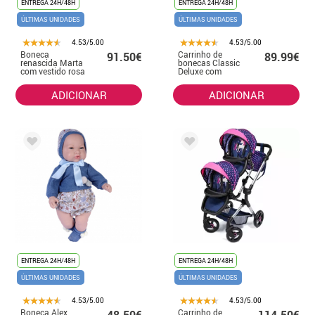
ENTREGA 24H/48H
ENTREGA 24H/48H
ÚLTIMAS UNIDADES
ÚLTIMAS UNIDADES
4.53/5.00
4.53/5.00
Boneca
Carrinho de
91.50€
89.99€
renascida Marta
bonecas Classic
com vestido rosa
Deluxe com
de 45 cm
bolsa, 89 x 70 x
42 cm
ADICIONAR
ADICIONAR
ENTREGA 24H/48H
ENTREGA 24H/48H
ÚLTIMAS UNIDADES
ÚLTIMAS UNIDADES
4.53/5.00
4.53/5.00
Boneca Alex
Carrinho de