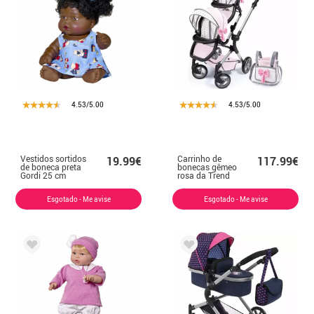
4.53/5.00
4.53/5.00
Vestidos sortidos
Carrinho de
19.99€
117.99€
de boneca preta
bonecas gêmeo
Gordi 25 cm
rosa da Trend
Esgotado - Me avise
Esgotado - Me avise