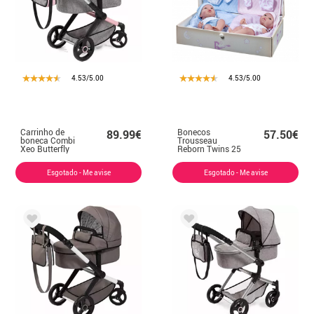
4.53/5.00
4.53/5.00
Carrinho de
Bonecos
89.99€
57.50€
boneca Combi
Trousseau
Xeo Butterfly
Reborn Twins 25
cm no tronco
Esgotado - Me avise
Esgotado - Me avise