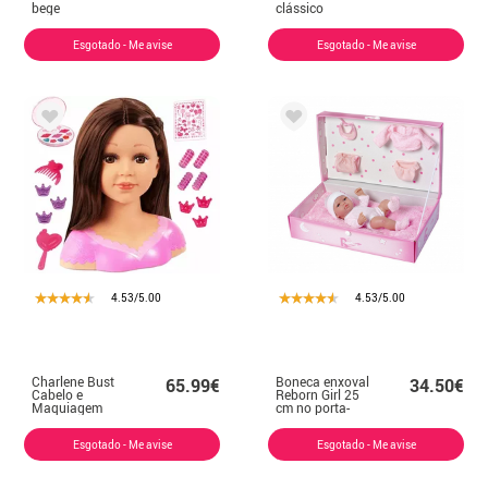
bege
clássico
Esgotado - Me avise
Esgotado - Me avise
4.53/5.00
4.53/5.00
Charlene Bust
Boneca enxoval
65.99€
34.50€
Cabelo e
Reborn Girl 25
Maquiagem
cm no porta-
Supermodelo
malas
Morena
Esgotado - Me avise
Esgotado - Me avise