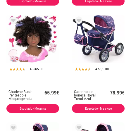
Esgotado - Me avise
Esgotado - Me avise
4.53/5.00
4.53/5.00
Charlene Bust:
Carrinho de
65.99€
78.99€
Penteado e
boneca Royal
Maquiagem da
Trend Azul
Supermodelo
Edição Especial
Cacheada
Esgotado - Me avise
Esgotado - Me avise