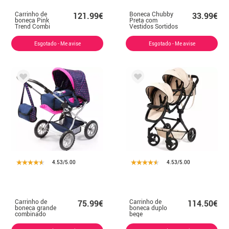
Carrinho de
Boneca Chubby
121.99€
33.99€
boneca Pink
Preta com
Trend Combi
Vestidos Sortidos
43 cm
Esgotado - Me avise
Esgotado - Me avise
4.53/5.00
4.53/5.00
Carrinho de
Carrinho de
75.99€
114.50€
boneca grande
boneca duplo
combinado
bege