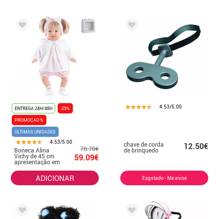
4.53/5.00
ENTREGA 24H/48H
-25%
PROMOÇAO %
ÚLTIMAS UNIDADES
4.53/5.00
chave de corda
12.50€
78.78€
Boneca Alina
de brinquedo
Vichy de 45 cm
59.09€
apresentação em
estojo
ADICIONAR
Esgotado - Me avise