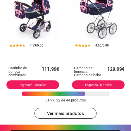
4.53/5.00
4.53/5.00
Carrinho de
Carrinho de
111.99€
129.99€
boneca
bonecas
combinado
Carrinho de bebê
Esgotado - Me avise
Esgotado - Me avise
Já viu
32
de 44 produtos
Ver mais produtos