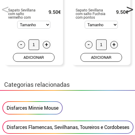
Sapato Sevillana
Sapato Sevillana
9.50€
9.50€
com salto
com salto Fuchsia
vermelho com
com pontos
bolinhas brancas
brancos nos
nos números de
tamanhos 22 a 41
22 a 41
-
+
-
+
ADICIONAR
ADICIONAR
Categorias relacionadas
Disfarces Minnie Mouse
Disfarces Flamencas, Sevilhanas, Toureiros e Cordobeses