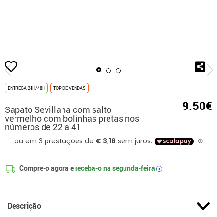
início
Disfarces
Disney
Disfarces Minnie Mouse
Sapato Sevillana co
a 41
ENTREGA 24H/48H
TOP DE VENDAS
9.50€
Sapato Sevillana com salto
vermelho com bolinhas pretas nos
números de 22 a 41
Compre-o agora e
receba-o na
segunda-feira
i
Descrição