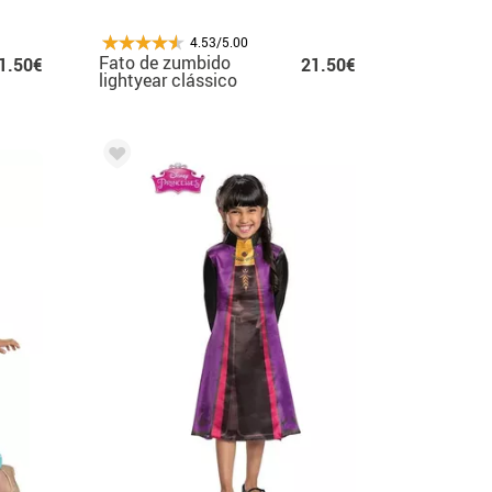
4.53/5.00
Fato de zumbido
1.50€
21.50€
lightyear clássico
com asas para
menino