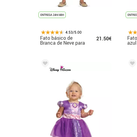
ENTREGA 24H/48H
ENTREG
4.53/5.00
Fato básico de
Fato
21.50€
Branca de Neve para
azul
menina