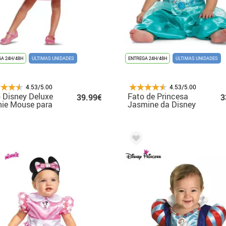
A 24H/48H
ÚLTIMAS UNIDADES
ENTREGA 24H/48H
ÚLTIMAS UNIDADES
4.53/5.00
4.53/5.00
 Disney Deluxe
Fato de Princesa
39.99€
3
ie Mouse para
Jasmine da Disney
inas
para bebé