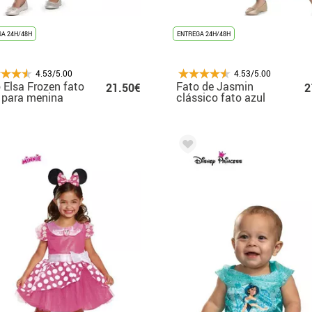
A 24H/48H
ENTREGA 24H/48H
4.53/5.00
4.53/5.00
 Elsa Frozen fato
Fato de Jasmin
21.50€
2
 para menina
clássico fato azul
para menina