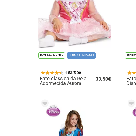
ENTREGA 24H/48H
ÚLTIMAS UNIDADES
ENTREG
4.53/5.00
Fato clássica da Bela
Fato
33.50€
Adormecida Aurora
Disn
Disney para bebê
para