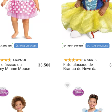
A 24H/48H
ÚLTIMAS UNIDADES
ENTREGA 24H/48H
ÚLTIMAS UNIDADES
4.53/5.00
4.53/5.00
 clássico da
Fato clássico de
33.50€
3
ey Minnie Mouse
Branca de Neve da
 bebé
Disney para bebé