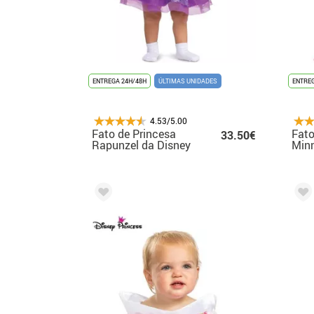
ENTREGA 24H/48H
ÚLTIMAS UNIDADES
ENTREG
4.53/5.00
Fato de Princesa
Fato
33.50€
Rapunzel da Disney
Minn
para bebé
men