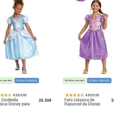
A 24H/48H
ÚLTIMAS UNIDADES
ENTREGA 24H/48H
ÚLTIMAS UNIDADES
4.53/5.00
4.53/5.00
 Cinderela
Fato clássica de
26.50€
2
sica Disney para
Rapunzel da Disney
inas
para meninas