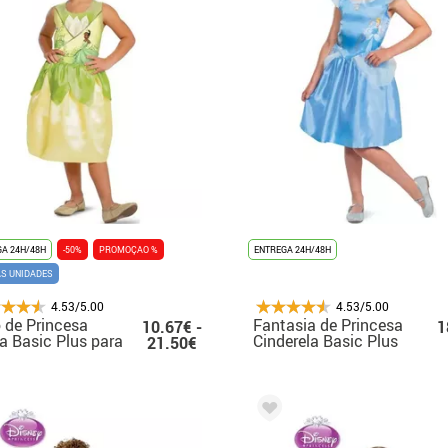
A 24H/48H
-50%
PROMOÇAO %
ENTREGA 24H/48H
AS UNIDADES
4.53/5.00
4.53/5.00
 de Princesa
Fantasia de Princesa
10.67€ -
1
a Basic Plus para
Cinderela Basic Plus
21.50€
ina
para Meninas