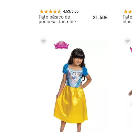
4.53/5.00
Fato básico de
Fato
21.50€
princesa Jasmine
clás
para menina