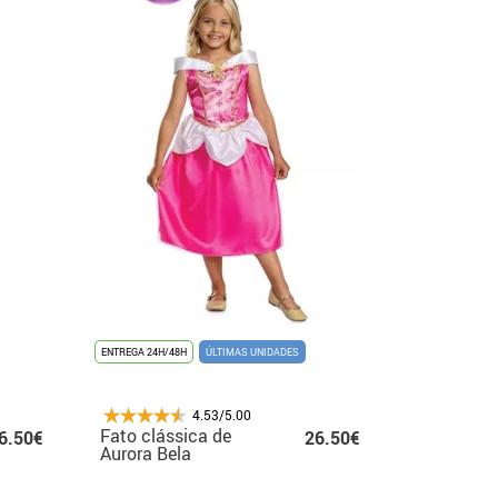
ENTREGA 24H/48H
ÚLTIMAS UNIDADES
4.53/5.00
Fato clássica de
6.50€
26.50€
Aurora Bela
Adormecida para
meninas