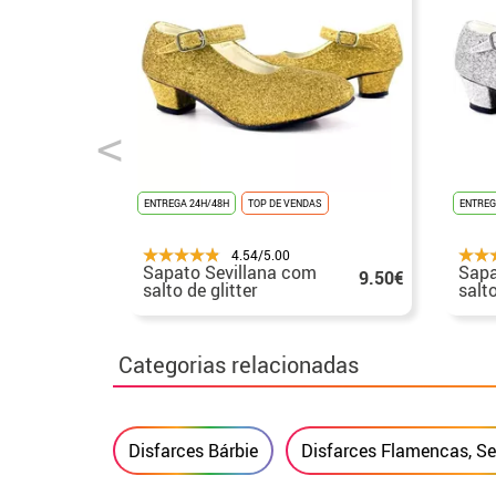
ENTREGA 24H/48H
TOP DE VENDAS
ENTREG
4.54/5.00
Sapato Sevillana com
Sapa
9.50€
salto de glitter
salt
dourado nos números
nos 
de 22 a 41
41
Categorias relacionadas
Disfarces Bárbie
Disfarces Flamencas, Se