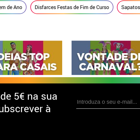
em de Ano
Disfarces Festas de Fim de Curso
Sapatos
 de
5€ na sua
ubscrever à