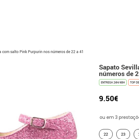
a com salto Pink Purpurin nos números de 22 a 41
Sapato Sevill
números de 2
ENTREGA 24H/48H
TOP D
9.50€
22
23