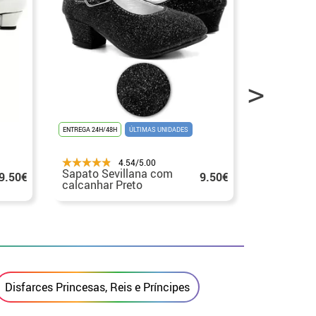
ENTREGA 24H/48H
ÚLTIMAS UNIDADES
ENTREGA 24H/48
4.54/5.00
Sapato Sevillana com
Sapato Se
9.50€
9.50€
calcanhar Preto
salto azul
brilhante nos
nos taman
tamanhos 22 a 41
Disfarces Princesas, Reis e Príncipes