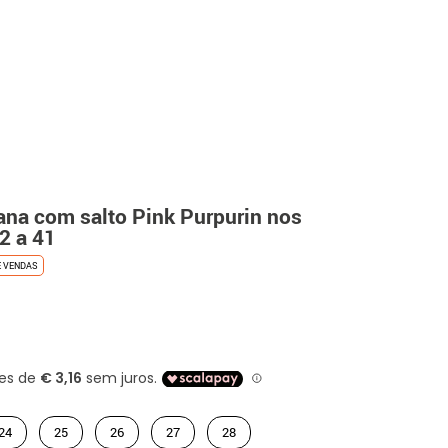
ana com salto Pink Purpurin nos
2 a 41
E VENDAS
24
25
26
27
28