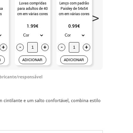
Luvas compridas
Lenço com padrão
Luvas curtas para
sa
para adultos de 40
Paisley de 54x54
adultos rosa
s
cm em várias cores
cm em várias cores
(Universal Adulto)
a 41
1.99€
0.99€
0.99€
+
-
+
-
+
-
+
R
ADICIONAR
ADICIONAR
ADICIONAR
abricante/responsável
 cintilante e um salto confortável, combina estilo