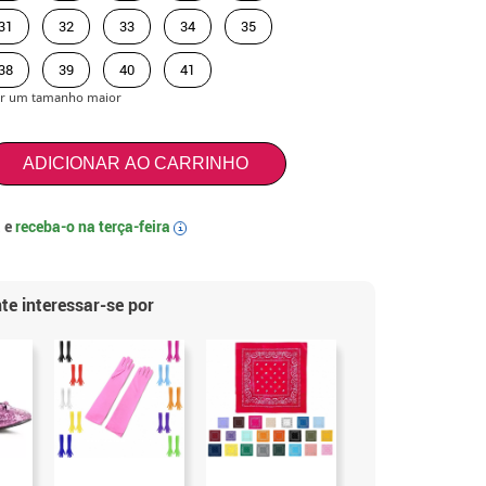
31
32
33
34
35
38
39
40
41
r um tamanho maior
ADICIONAR AO CARRINHO
 e
receba-o na
terça-feira
i
te interessar-se por