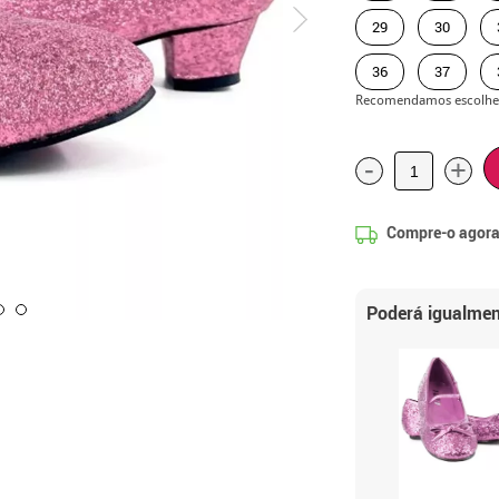
29
30
36
37
Recomendamos escolhe
-
+
Compre-o agora
Poderá igualmen