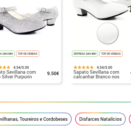
A 24H/48H
TOP DE VENDAS
ENTREGA 24H/48H
TOP DE VENDAS
4.54/5.00
4.54/5.00
to Sevillana com
Sapato Sevillana com
9.50€
o Silver Purpurin
calcanhar Branco nos
números de 22 a
tamanhos 22 a 41
vilhanas, Toureiros e Cordobeses
Disfarces Natalícios