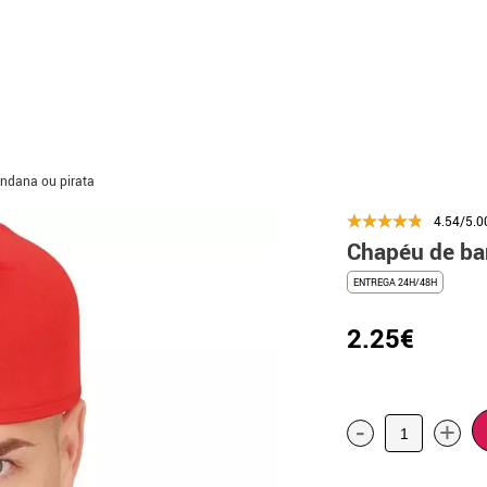
ndana ou pirata
4.54/5.0
Chapéu de ba
ENTREGA 24H/48H
2.25€
-
+