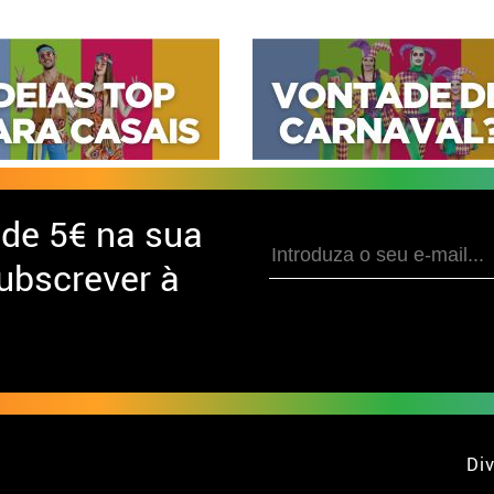
 de
5€ na sua
ubscrever à
Div