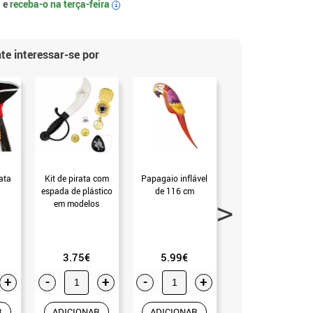
 e
receba-o na
terça-feira
i
te interessar-se por
ata
Kit de pirata com
Papagaio inflável
Patch de caveira
espada de plástico
de 116 cm
pirata
em modelos
variados. (sem
Tamanho)
3.75€
5.99€
2.99€
+
-
+
-
+
-
+
R
ADICIONAR
ADICIONAR
ADICIONAR