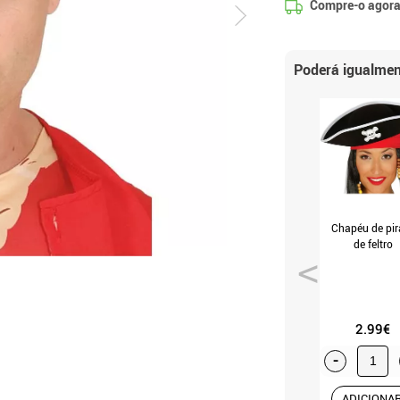
Compre-o agora
Poderá igualmen
Chapéu de pir
de feltro
2.99€
-
ADICIONA