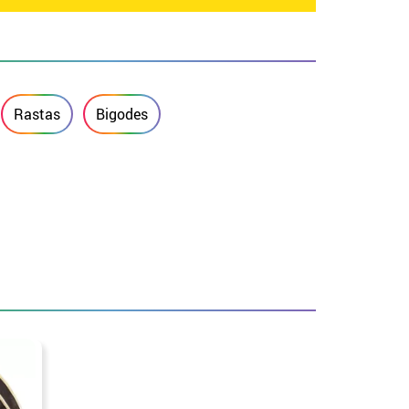
Rastas
Bigodes