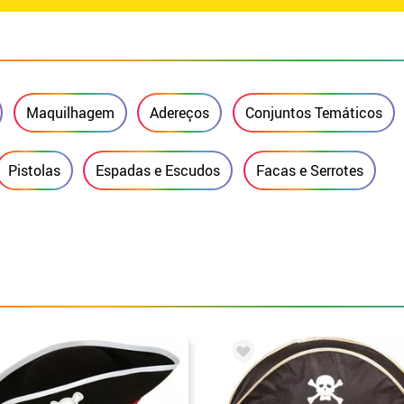
Maquilhagem
Adereços
Conjuntos Temáticos
Pistolas
Espadas e Escudos
Facas e Serrotes