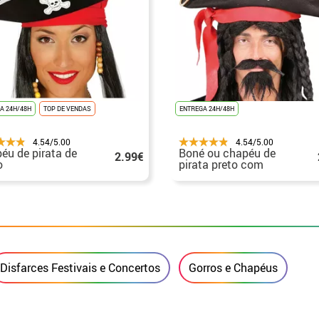
A 24H/48H
TOP DE VENDAS
ENTREGA 24H/48H
4.54/5.00
4.54/5.00
éu de pirata de
Boné ou chapéu de
2.99€
o
pirata preto com
caveira
Disfarces Festivais e Concertos
Gorros e Chapéus