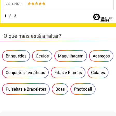
27/11/2023
1
2
3
O que mais está a faltar?
Brinquedos
Óculos
Maquilhagem
Adereços
Conjuntos Temáticos
Fitas e Plumas
Colares
Pulseiras e Braceletes
Boas
Photocall