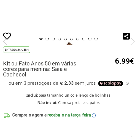
início
Fatos
Fatos para festas
Fatos de Festa Fim de Curso
Kit ou Fa
ENTREGA 24H/48H
6.99€
Kit ou Fato Anos 50 em várias
cores para menina: Saia e
Cachecol
Inclui
: Saia tamanho único e lenço de bolinhas
Não inclui
: Camisa preta e sapatos
Compre-o agora e
receba-o na
terça-feira
i