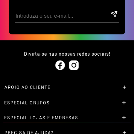
Divirta-se nas nossas redes sociais!
APOIO AO CLIENTE
• Sobre nós
ESPECIAL GRUPOS
• Condições de venda
• Aviso legal
e
Privacidade
Descontos especiais para grupos.
ESPECIAL LOJAS E EMPRESAS
• Atendimento ao cliente
Entre em contato connosco aqui
• Utilização de cookies
Descontos especiais para grupos.
PRECISA DE AJUDA?