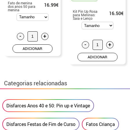
Fato de menina
16.99€
dos anos 50 para
menina
Kit Pin Up Rosa
16.50€
para Meninas:
Saia e Lenço
-
+
-
+
ADICIONAR
ADICIONAR
Categorias relacionadas
Disfarces Anos 40 e 50: Pin up e Vintage
Disfarces Festas de Fim de Curso
Fatos Criança