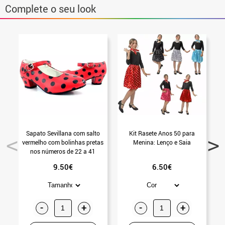
Complete o seu look
Sapato Sevillana com salto
Kit Rasete Anos 50 para
vermelho com bolinhas pretas
Menina: Lenço e Saia
c
nos números de 22 a 41
9.50€
6.50€
-
+
-
+