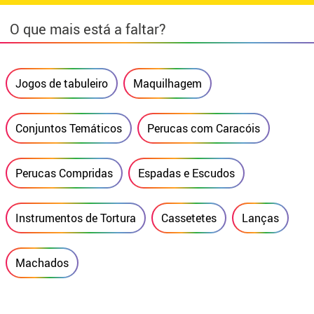
O que mais está a faltar?
Jogos de tabuleiro
Maquilhagem
Conjuntos Temáticos
Perucas com Caracóis
Perucas Compridas
Espadas e Escudos
Instrumentos de Tortura
Cassetetes
Lanças
Machados