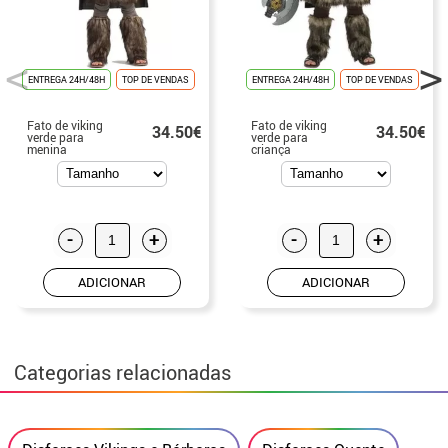
ENTREGA 24H/48H
TOP DE VENDAS
ENTREGA 24H/48H
TOP DE VENDAS
Fato de viking
Fato de viking
34.50€
34.50€
verde para
verde para
menina
criança
-
+
-
+
ADICIONAR
ADICIONAR
Categorias relacionadas