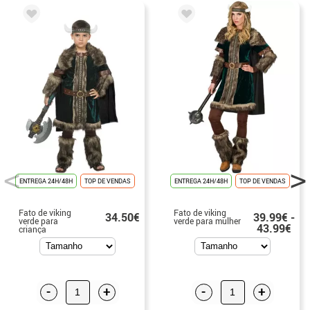
ENTREGA 24H/48H
TOP DE VENDAS
ENTREGA 24H/48H
TOP DE VENDAS
Fato de viking
Fato de viking
34.50€
39.99€ -
verde para
verde para mulher
43.99€
criança
-
+
-
+