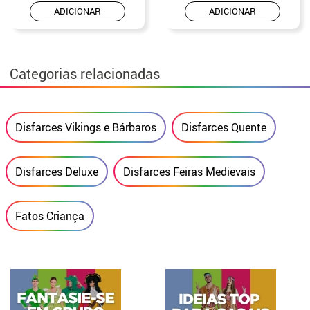
ADICIONAR
ADICIONAR
Categorias relacionadas
Disfarces Vikings e Bárbaros
Disfarces Quente
Disfarces Deluxe
Disfarces Feiras Medievais
Fatos Criança