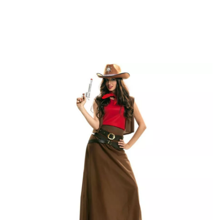
início
Fatos
Fatos de Índios e Cowboys
Fato de vaqueira com saia marro