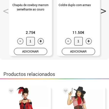
Chapéu de cowboy marrom
Coldre duplo com armas
B
semelhante ao couro
2.75€
11.50€
-
+
-
+
ADICIONAR
ADICIONAR
Productos relacionados