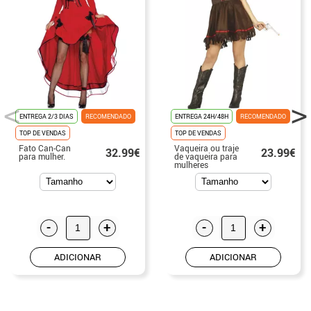
ENTREGA 2/3 DIAS
RECOMENDADO
ENTREGA 24H/48H
RECOMENDADO
TOP DE VENDAS
TOP DE VENDAS
Fato Can-Can
Vaqueira ou traje
32.99€
23.99€
para mulher.
de vaqueira para
mulheres
-
+
-
+
ADICIONAR
ADICIONAR