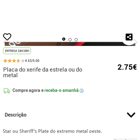
início
Acessórios
Distintivos
Placa do xerife da estrela ou do metal
ENTREGA 24H/48H
4.53/5.00
2.75€
Placa do xerife da estrela ou do
metal
Compre agora e
receba-o amanhã
i
Descrição
Star ou Sheriff's Plate do extremo metal oeste.