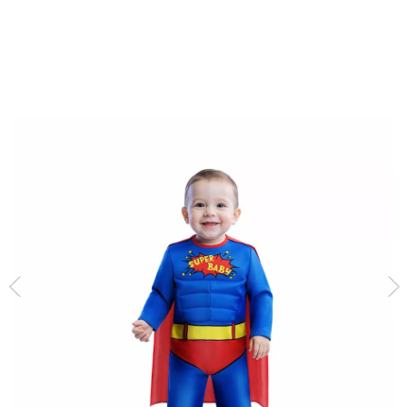
início
Fatos
Fatos para festas
Disfrazzes - Disfarces para o Dia do Orgulh