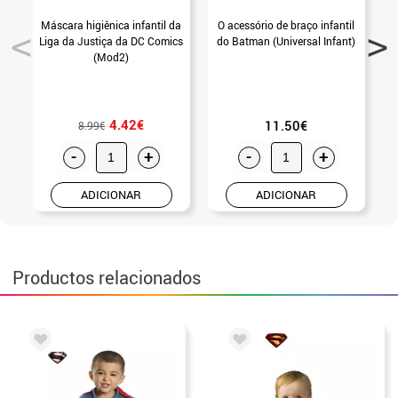
Máscara higiênica infantil da
O acessório de braço infantil
C
Liga da Justiça da DC Comics
do Batman (Universal Infant)
(Mod2)
4.42€
11.50€
8.99€
-
+
-
+
ADICIONAR
ADICIONAR
Productos relacionados