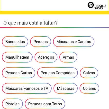
O que mais está a faltar?
Brinquedos
Perucas
Máscaras e Caretas
Maquilhagem
Adereços
Armas
Perucas Curtas
Perucas Compridas
Calvos
Máscaras Famosos e TV
Máscaras
Colares
Pistolas
Perucas com Totós