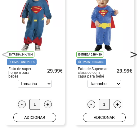
ENTREGA 24H/48H
ENTREGA 24H/48H
ÚLTIMAS UNIDADES
ÚLTIMAS UNIDADES
Fato de super-
Fato de Superman
29.99€
29.99€
homem para
clássico com
bebês
capa para bebé
-
+
-
+
ADICIONAR
ADICIONAR