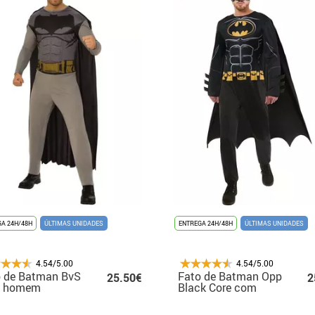
A 24H/48H
ÚLTIMAS UNIDADES
ENTREGA 24H/48H
ÚLTIMAS UNIDADES
4.54/5.00
4.54/5.00
o de Batman BvS
Fato de Batman Opp
25.50€
2
a homem
Black Core com
máscara para
homem