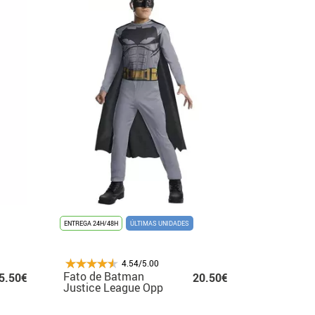
ENTREGA 24H/48H
ÚLTIMAS UNIDADES
4.54/5.00
Fato de Batman
5.50€
20.50€
Justice League Opp
cinza com máscara
para criança