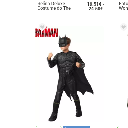
Selina Deluxe
Fato
19.51€ -
Costume do The
Won
24.50€
Batman for Girls
ban