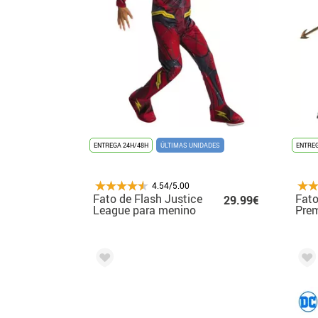
ENTREGA 24H/48H
ÚLTIMAS UNIDADES
ENTREG
4.54/5.00
Fato de Flash Justice
Fat
29.99€
League para menino
Pre
cria