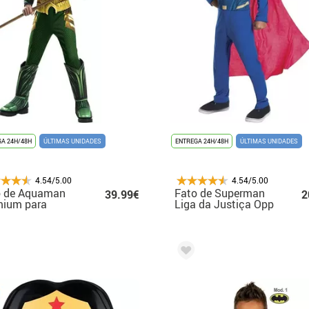
A 24H/48H
ÚLTIMAS UNIDADES
ENTREGA 24H/48H
ÚLTIMAS UNIDADES
4.54/5.00
4.54/5.00
o de Aquaman
Fato de Superman
39.99€
2
mium para
Liga da Justiça Opp
nça
com capa para
criança