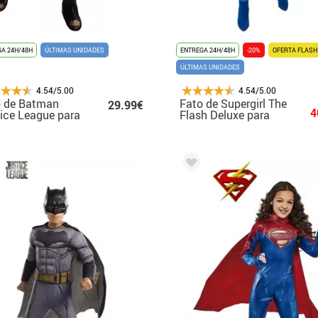
A 24H/48H
ÚLTIMAS UNIDADES
ENTREGA 24H/48H
-20%
OFERTA FLASH
ÚLTIMAS UNIDADES
4.54/5.00
4.54/5.00
o de Batman
Fato de Supergirl The
29.99€
4
ice League para
Flash Deluxe para
nça
mulher