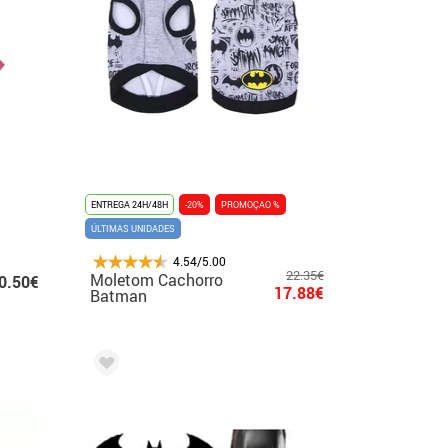
ENTREGA 24H/48H
-20%
PROMOÇAO %
ÚLTIMAS UNIDADES
4.54/5.00
22.35€
Moletom Cachorro
0.50€
17.88€
Batman