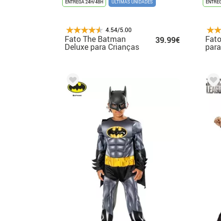
ENTREGA 24H/48H
ÚLTIMAS UNIDADES
ENTREG
4.54/5.00
Fato The Batman
Fato
39.99€
Deluxe para Crianças
para