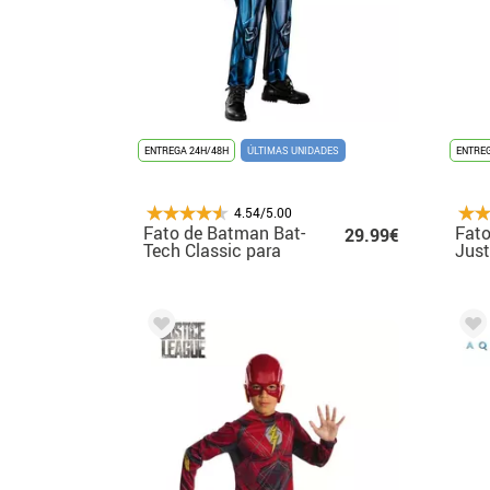
ENTREGA 24H/48H
ÚLTIMAS UNIDADES
ENTREG
4.54/5.00
Fato de Batman Bat-
Fat
29.99€
Tech Classic para
Just
menino
Pre
men