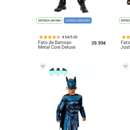
ENTREGA 24H/48H
ÚLTIMAS UNIDADES
ENTREG
4.54/5.00
Fato de Batman
Fat
39.99€
Metal Core Deluxe
Just
com máscara para
cria
criança