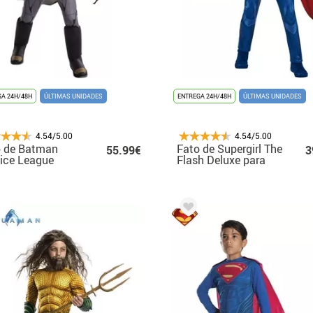
A 24H/48H
ÚLTIMAS UNIDADES
ENTREGA 24H/48H
ÚLTIMAS UNIDADES
4.54/5.00
4.54/5.00
o de Batman
Fato de Supergirl The
55.99€
3
ice League
Flash Deluxe para
mium para
menina
ino