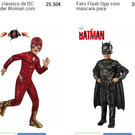
 clássico de DC
Fato Flash Opp com
25.50€
2
der Woman com
máscara para
dana para menina
criança