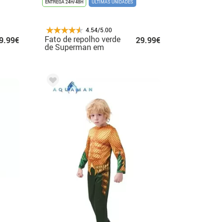
ENTREGA 24H/48H
ÚLTIMAS UNIDADES
4.54/5.00
Fato de repolho verde
9.99€
29.99€
de Superman em
caixa para meninos