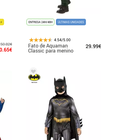
 ⚡
ENTREGA 24H/48H
ÚLTIMAS UNIDADES
4.54/5.00
50.82€
Fato de Aquaman
29.99€
0.65€
Classic para menino