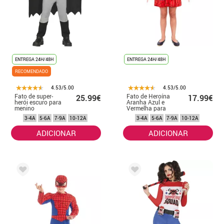
ENTREGA 24H/48H
ENTREGA 24H/48H
RECOMENDADO
4.53/5.00
4.53/5.00
Fato de super-
Fato de Heroína
25.99€
17.99€
herói escuro para
Aranha Azul e
menino
Vermelha para
Menina
3-4A
5-6A
7-9A
10-12A
3-4A
5-6A
7-9A
10-12A
ADICIONAR
ADICIONAR