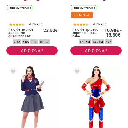
ENTREGA 24H/48H
ENTREGA 24H/48H
RECOMENDADO
4.53/5.00
4.53/5.00
Fato de herói de
Fato de morcego
23.50€
16.99€ -
aranha em
super-herói para
18.50€
quadrinhos azul
bebê
infantil
3-4A
5-6A
7-9A
10-12A
12-18M
18-24M
2-3A
ADICIONAR
ADICIONAR