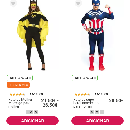
ENTREGA 24H/48H
ENTREGA 24H/48H
RECOMENDADO
4.53/5.00
4.53/5.00
Fato de Mulher
Fato de super-
21.50€ -
28.50€
Morcego para
herói americano
26.50€
mulher
para homem
S/M
M
S
M
L
ADICIONAR
ADICIONAR