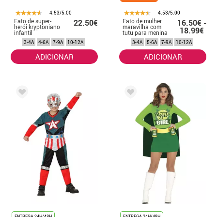
4.53/5.00
4.53/5.00
Fato de super-
Fato de mulher
22.50€
16.50€ -
herói kryptoniano
maravilha com
18.99€
infantil
tutu para menina
3-4A
4-6A
7-9A
10-12A
3-4A
5-6A
7-9A
10-12A
ADICIONAR
ADICIONAR
ENTREGA 24H/48H
ENTREGA 24H/48H