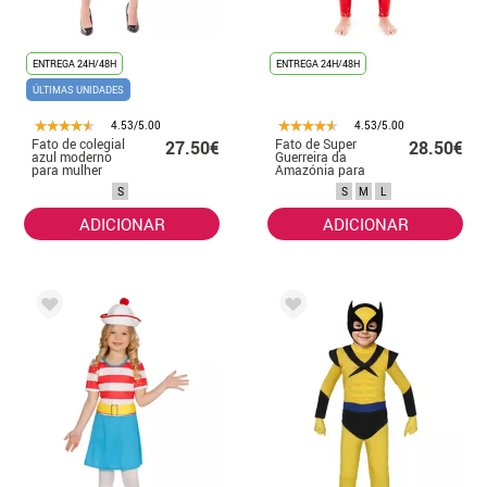
ENTREGA 24H/48H
ENTREGA 24H/48H
ÚLTIMAS UNIDADES
4.53/5.00
4.53/5.00
Fato de colegial
Fato de Super
27.50€
28.50€
azul moderno
Guerreira da
para mulher
Amazónia para
mulher
S
S
M
L
ADICIONAR
ADICIONAR