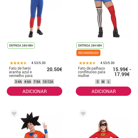
ENTREGA 24H/48H
ENTREGA 24H/48H
RECOMENDADO
4.53/5.00
4.53/5.00
Fato de herói
Fato de palhaço
20.50€
15.99€ -
aranha azul e
conflituoso para
17.99€
vermelho para
mulher
menino
3-4A
4-6A
7-9A
10-12A
S
M
L
ADICIONAR
ADICIONAR