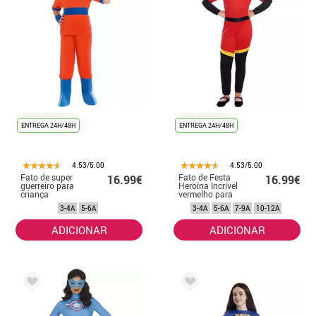
ENTREGA 24H/48H
ENTREGA 24H/48H
4.53/5.00
4.53/5.00
Fato de super
Fato de Festa
16.99€
16.99€
guerreiro para
Heroína Incrível
criança
vermelho para
menina
3-4A
5-6A
3-4A
5-6A
7-9A
10-12A
ADICIONAR
ADICIONAR