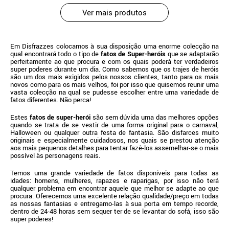
Ver mais produtos
Em Disfrazzes colocamos à sua disposição uma enorme colecção na
qual encontrará todo o tipo de
fatos de Super-heróis
que se adaptarão
perfeitamente ao que procura e com os quais poderá ter verdadeiros
super poderes durante um dia. Como sabemos que os trajes de heróis
são um dos mais exigidos pelos nossos clientes, tanto para os mais
novos como para os mais velhos, foi por isso que quisemos reunir uma
vasta colecção na qual se pudesse escolher entre uma variedade de
fatos diferentes. Não perca!
Estes
fatos de super-herói
são sem dúvida uma das melhores opções
quando se trata de se vestir de uma forma original para o carnaval,
Halloween ou qualquer outra festa de fantasia. São disfarces muito
originais e especialmente cuidadosos, nos quais se prestou atenção
aos mais pequenos detalhes para tentar fazê-los assemelhar-se o mais
possível às personagens reais.
Temos uma grande variedade de fatos disponíveis para todas as
idades: homens, mulheres, rapazes e raparigas, por isso não terá
qualquer problema em encontrar aquele que melhor se adapte ao que
procura. Oferecemos uma excelente relação qualidade/preço em todas
as nossas fantasias e entregamo-las à sua porta em tempo recorde,
dentro de 24-48 horas sem sequer ter de se levantar do sofá, isso são
super poderes!