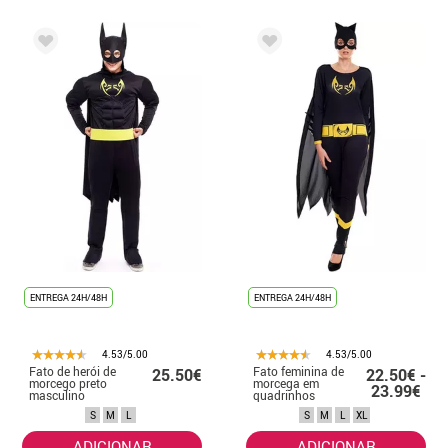
ENTREGA 24H/48H
ENTREGA 24H/48H
4.53/5.00
4.53/5.00
Fato de herói de
Fato feminina de
25.50€
22.50€ -
morcego preto
morcega em
23.99€
masculino
quadrinhos
S
M
L
S
M
L
XL
ADICIONAR
ADICIONAR