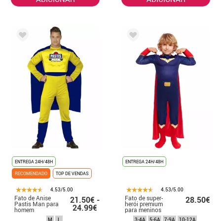
ENTREGA 24H/48H
ENTREGA 24H/48H
RECOMENDADO
TOP DE VENDAS
4.53/5.00
4.53/5.00
Fato de Anise
Fato de super-
21.50€ -
28.50€
Pastis Man para
herói premium
24.99€
homem
para meninos
M
L
3-4A
5-6A
7-9A
10-12A