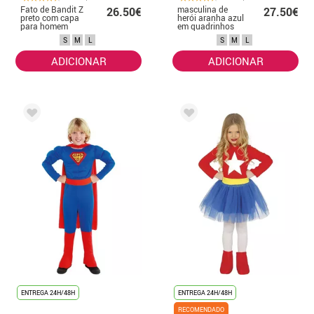
Fato de Bandit Z
masculina de
26.50€
27.50€
preto com capa
herói aranha azul
para homem
em quadrinhos
S
M
L
S
M
L
ADICIONAR
ADICIONAR
ENTREGA 24H/48H
ENTREGA 24H/48H
RECOMENDADO