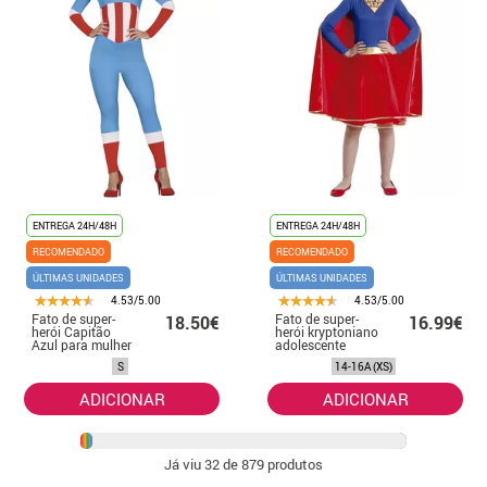
ENTREGA 24H/48H
ENTREGA 24H/48H
RECOMENDADO
RECOMENDADO
ÚLTIMAS UNIDADES
ÚLTIMAS UNIDADES
4.53/5.00
4.53/5.00
Fato de super-
Fato de super-
18.50€
16.99€
herói Capitão
herói kryptoniano
Azul para mulher
adolescente
S
14-16A (XS)
ADICIONAR
ADICIONAR
Já viu
32
de 879 produtos