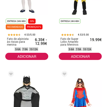
ENTREGA 24H/48H
-50%
ENTREGA 24H/48H
RECOMENDADO
PROMOÇAO %
4.53/5.00
4.53/5.00
Fato de alpinista
Fato de Super
6.35€ -
19.99€
às riscas para
Lobo Amarelo
12.99€
menina
para Meninos
5-6A
7-9A
10-12A
5-6A
7-9A
10-12A
ADICIONAR
ADICIONAR