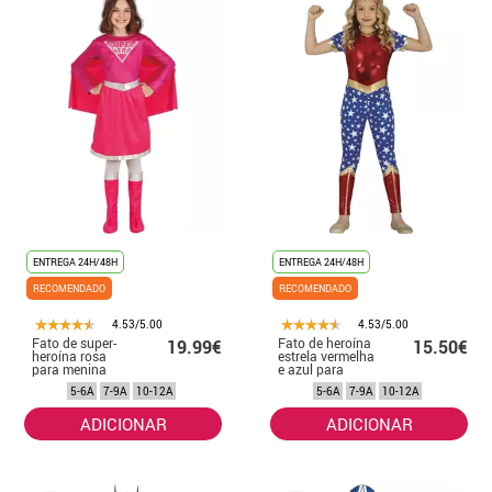
ENTREGA 24H/48H
ENTREGA 24H/48H
RECOMENDADO
RECOMENDADO
4.53/5.00
4.53/5.00
Fato de super-
Fato de heroína
19.99€
15.50€
heroína rosa
estrela vermelha
para menina
e azul para
menina
5-6A
7-9A
10-12A
5-6A
7-9A
10-12A
ADICIONAR
ADICIONAR