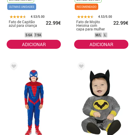
ÚLTIMAS UNIDADES
RECOMENDADO
4.53/5.00
4.53/5.00
Fato de Capitão
Fato de Mojito
22.99€
22.99€
azul para criança
Heroína com
capa para mulher
5-6A
7-9A
M/L
L
ADICIONAR
ADICIONAR