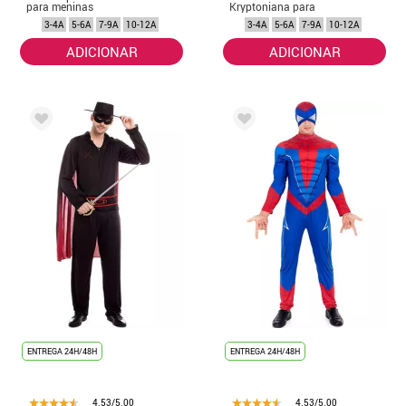
para meninas
Kryptoniana para
menina
3-4A
5-6A
7-9A
10-12A
3-4A
5-6A
7-9A
10-12A
ADICIONAR
ADICIONAR
ENTREGA 24H/48H
ENTREGA 24H/48H
4.53/5.00
4.53/5.00