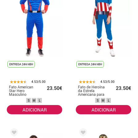
ENTREGA 24H/48H
ENTREGA 24H/48H
4.53/5.00
4.53/5.00
Fato American
Fato de Heroína
23.50€
23.50€
Star Hero
da Estrela
Masculino
Americana para
mulher
S
M
L
S
M
L
ADICIONAR
ADICIONAR