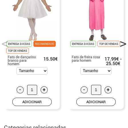
ENTREGA 3/4 DIAS
RECOMENDADO
ENTREGA 3/4 DIAS
TOP DE VENDAS
TOP DE VENDAS
Fato de dançarino
Fato de freira rosa
15.50€
17.99€ -
branco para
para homem
25.50€
homem
-
+
-
+
ADICIONAR
ADICIONAR
Categorias relacionadas