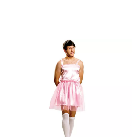
início
Fatos
Disfarces bailarinas
Fato de bailarina rosa para homem