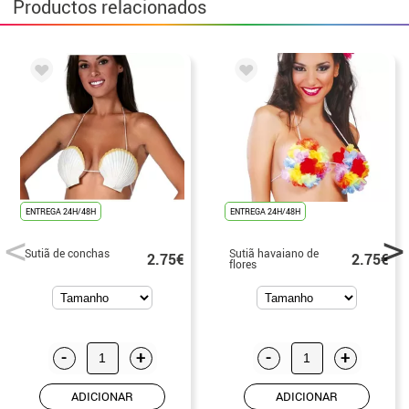
Productos relacionados
ENTREGA 24H/48H
ENTREGA 24H/48H
Sutiã de conchas
Sutiã havaiano de
2.75€
2.75€
flores
-
+
-
+
ADICIONAR
ADICIONAR