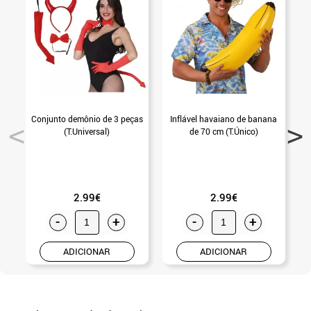
Conjunto demônio de 3 peças
Inflável havaiano de banana
(T.Universal)
de 70 cm (T.Único)
2.99€
2.99€
-
+
-
+
ADICIONAR
ADICIONAR