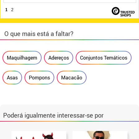
1
2
O que mais está a faltar?
Maquilhagem
Adereços
Conjuntos Temáticos
Asas
Pompons
Macacão
Poderá igualmente interessar-se por