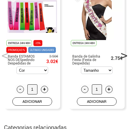
ENTREGA 24H/48H
-15%
ENTREGA 24H/48H
PROMOÇAO %
ÚLTIMAS UNIDADES
3.56€
Banda ESTAMOS
Banda de Galinha
2.75€
NOS DESpedindo
Festa (Festa de
3.02€
Despedidas de
Despedida)
Solteiro
-
+
-
+
ADICIONAR
ADICIONAR
Categorias relacionadas