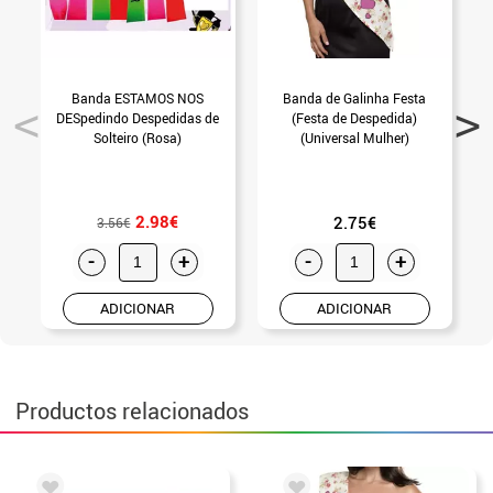
Banda ESTAMOS NOS
Banda de Galinha Festa
DESpedindo Despedidas de
(Festa de Despedida)
e
Solteiro (Rosa)
(Universal Mulher)
2.98€
2.75€
3.56€
-
+
-
+
ADICIONAR
ADICIONAR
Productos relacionados