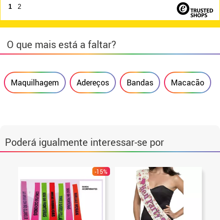
1
2
O que mais está a faltar?
Maquilhagem
Adereços
Bandas
Macacão
Poderá igualmente interessar-se por
-15%