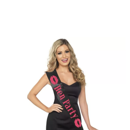
início
Acessórios
Bandas
Faixa preta com beijos de despedida de solteira