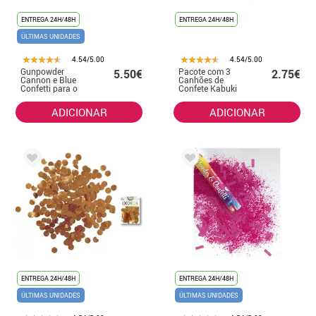
ENTREGA 24H/48H
ENTREGA 24H/48H
ÚLTIMAS UNIDADES
4.54/5.00
4.54/5.00
Gunpowder
Pacote com 3
5.50€
2.75€
Cannon e Blue
Canhões de
Confetti para o
Confete Kabuki
gênero revelam
Feliz Ano Novo
30 cm
de 10,5 cm
ADICIONAR
ADICIONAR
ENTREGA 24H/48H
ENTREGA 24H/48H
ÚLTIMAS UNIDADES
ÚLTIMAS UNIDADES