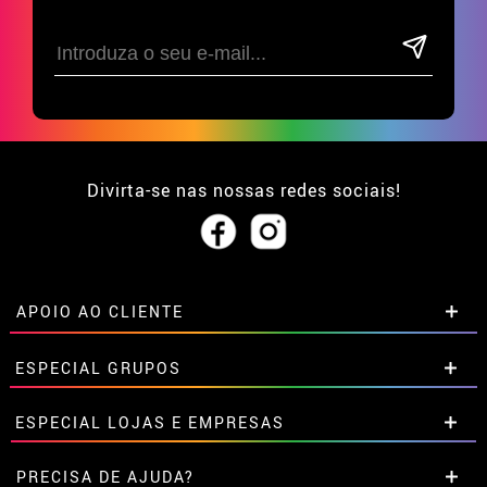
Divirta-se nas nossas redes sociais!
APOIO AO CLIENTE
• Sobre nós
ESPECIAL GRUPOS
• Condições de venda
• Aviso legal
e
Privacidade
Descontos especiais para grupos.
ESPECIAL LOJAS E EMPRESAS
• Atendimento ao cliente
Entre em contato connosco aqui
• Utilização de cookies
Descontos especiais para grupos.
PRECISA DE AJUDA?