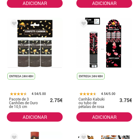
e celebrações
Casamentos
ADICIONAR
ADICIONAR
ENTREGA 24H/48H
ENTREGA 24H/48H
4.54/5.00
4.54/5.00
Pacote de 3
Canhão Kabuki
2.75€
3.75€
Canhões de Ouro
ou tubo de
de 10,5 cm
pétalas de rosa
vermelhas de 50
cm para
ADICIONAR
ADICIONAR
casamentos