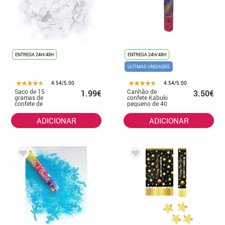
ENTREGA 24H/48H
ENTREGA 24H/48H
ÚLTIMAS UNIDADES
4.54/5.00
4.54/5.00
Saco de 15
Canhão de
1.99€
3.50€
gramas de
confete Kabuki
confete de
pequeno de 40
corações
cm
brancos
ADICIONAR
ADICIONAR