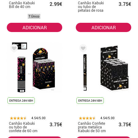
Canhão Kabuki
Canhão Kabuki
2.99€
3.75€
Bill de 40 cm
ou tubo de
pétalas de rosa
de 50 cm para
T.Único
casamentos
ADICIONAR
ADICIONAR
ENTREGA 24H/48H
ENTREGA 24H/48H
4.54/5.00
4.54/5.00
Canhão Kabuki
Canhão Confete
3.75€
3.75€
ou tubo de
prata metálica
confete de 60 cm
Kabuki de 50 cm
para casamentos
para