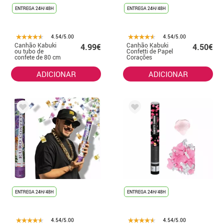
ENTREGA 24H/48H
ENTREGA 24H/48H
4.54/5.00
4.54/5.00
Canhão Kabuki
Canhão Kabuki
4.99€
4.50€
ou tubo de
Confetti de Papel
confete de 80 cm
Corações
para casamentos
Vermelhos 40 cm
e celebrações
ADICIONAR
ADICIONAR
ENTREGA 24H/48H
ENTREGA 24H/48H
4.54/5.00
4.54/5.00