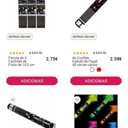
ENTREGA 24H/48H
ENTREGA 24H/48H
4.54/5.00
4.54/5.00
Pacote de 3
de Confete
2.75€
2.99€
Canhões de
Kabuki de Papel
Prata de 10,5 cm
40 cm em várias
cores
ADICIONAR
ADICIONAR