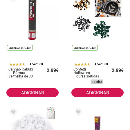
ENTREGA 24H/48H
ENTREGA 24H/48H
4.54/5.00
4.54/5.00
Canhão Kabuki
Confetti
2.99€
2.99€
de Pólvora
Halloween
Vermelha de 30
Figuras sortidas
cm
25 gr
T.Único
ADICIONAR
ADICIONAR