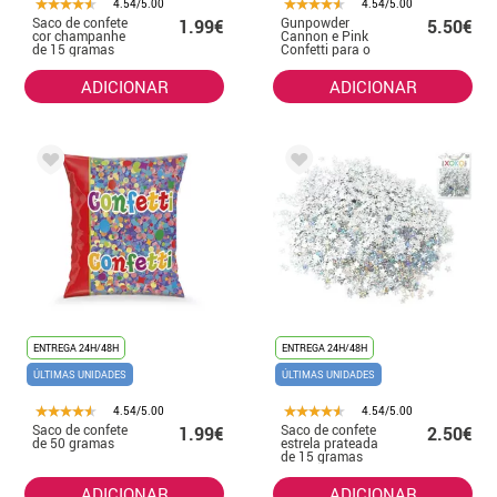
4.54/5.00
4.54/5.00
Saco de confete
Gunpowder
1.99€
5.50€
cor champanhe
Cannon e Pink
de 15 gramas
Confetti para o
gênero revelam
30 cm
ADICIONAR
ADICIONAR
ENTREGA 24H/48H
ENTREGA 24H/48H
ÚLTIMAS UNIDADES
ÚLTIMAS UNIDADES
4.54/5.00
4.54/5.00
Saco de confete
Saco de confete
1.99€
2.50€
de 50 gramas
estrela prateada
de 15 gramas
ADICIONAR
ADICIONAR