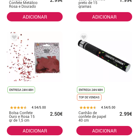
2.99€
1.99€
Confete Metálico
preto de 15
Rosa e Dourado
gramas
30 cm
ADICIONAR
ADICIONAR
ENTREGA 24H/48H
ENTREGA 24H/48H
TOP DE VENDAS
4.54/5.00
4.54/5.00
Bolsa Confete
Canhão de
2.50€
2.99€
Ouro e Rosa 15
confete de papel
gr de 1,5 cm
40 cm
ADICIONAR
ADICIONAR