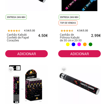
ENTREGA 24H/48H
ENTREGA 24H/48H
TOP DE VENDAS
4.54/5.00
4.54/5.00
Canhão Kabuki
Canhão de
4.50€
2.99€
Confetti de Papel
Pólvora Kabuki
Corações
de 30 cm e 20-30
Brancos 40 cm
g em diversas
cores
ADICIONAR
ADICIONAR