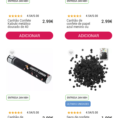
ENTREGA 24H/48H
ENTREGA 24H/48H
4.54/5.00
4.54/5.00
Canhão Confete
Canhão de
2.99€
2.99€
Kabuki metálico
confete de papel
dourado de 40
azul menino ou
cm
menina 40 cm
ADICIONAR
ADICIONAR
ENTREGA 24H/48H
ENTREGA 24H/48H
ÚLTIMAS UNIDADES
4.54/5.00
4.54/5.00
Canhão de
Saco de confete