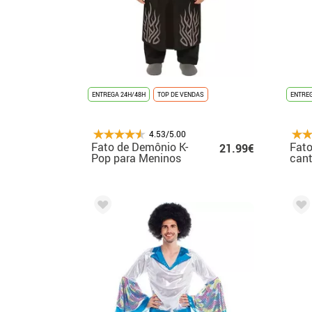
ENTREGA 24H/48H
TOP DE VENDAS
ENTREG
4.53/5.00
Fato de Demônio K-
Fato
21.99€
Pop para Meninos
cant
par