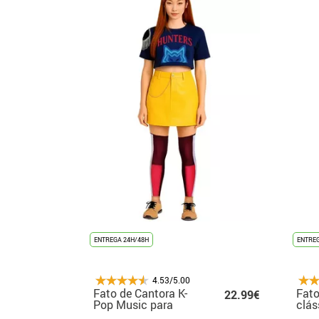
ENTREGA 24H/48H
ENTREG
4.53/5.00
Fato de Cantora K-
Fato
22.99€
Pop Music para
clás
mulher
par