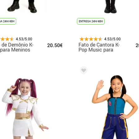
A 24H/48H
ENTREGA 24H/48H
4.53/5.00
4.53/5.00
 de Demônio K-
Fato de Cantora K-
20.50€
2
 para Meninos
Pop Music para
adolescente