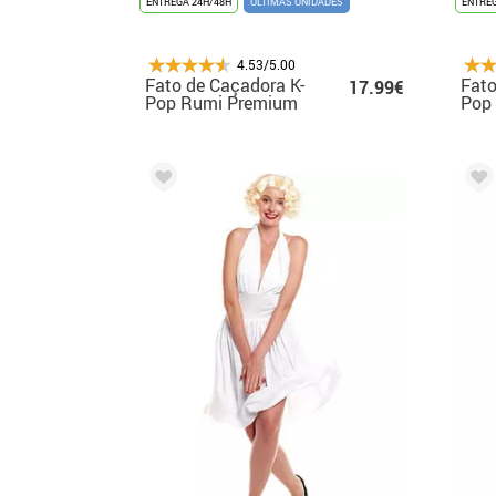
ENTREGA 24H/48H
ÚLTIMAS UNIDADES
ENTREG
4.53/5.00
Fato de Caçadora K-
Fato
17.99€
Pop Rumi Premium
Pop
para menina
para