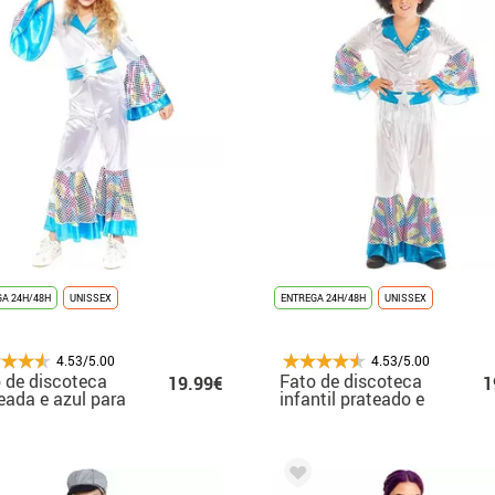
A 24H/48H
UNISSEX
ENTREGA 24H/48H
UNISSEX
4.53/5.00
4.53/5.00
 de discoteca
Fato de discoteca
19.99€
1
eada e azul para
infantil prateado e
ina
azul