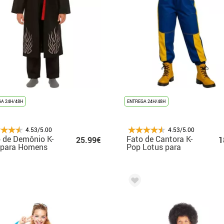
A 24H/48H
ENTREGA 24H/48H
4.53/5.00
4.53/5.00
 de Demônio K-
Fato de Cantora K-
25.99€
1
 para Homens
Pop Lotus para
adolescente