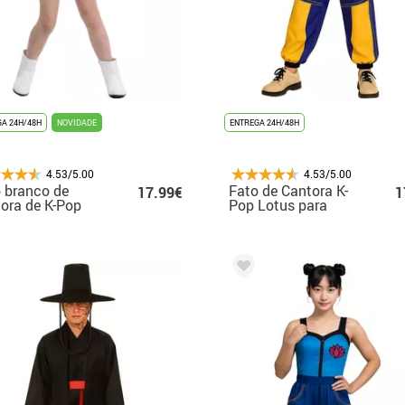
A 24H/48H
NOVIDADE
ENTREGA 24H/48H
4.53/5.00
4.53/5.00
 branco de
Fato de Cantora K-
17.99€
1
ora de K-Pop
Pop Lotus para
a menina
menina