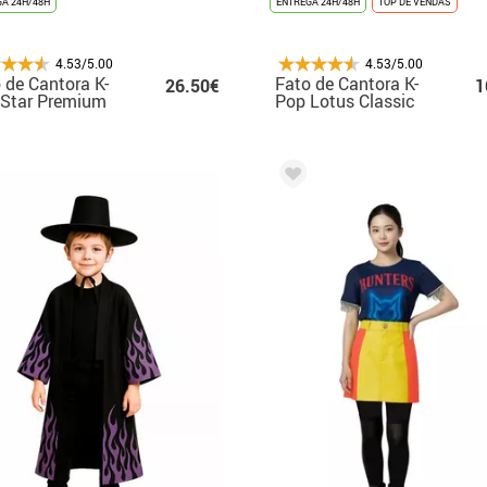
A 24H/48H
ENTREGA 24H/48H
TOP DE VENDAS
4.53/5.00
4.53/5.00
 de Cantora K-
Fato de Cantora K-
26.50€
1
 Star Premium
Pop Lotus Classic
 mulher
para menina