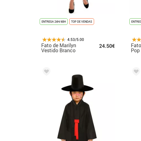
ENTREGA 24H/48H
TOP DE VENDAS
ENTREG
4.53/5.00
Fato de Marilyn
Fato
24.50€
Vestido Branco
Pop
Clássico para Mulher