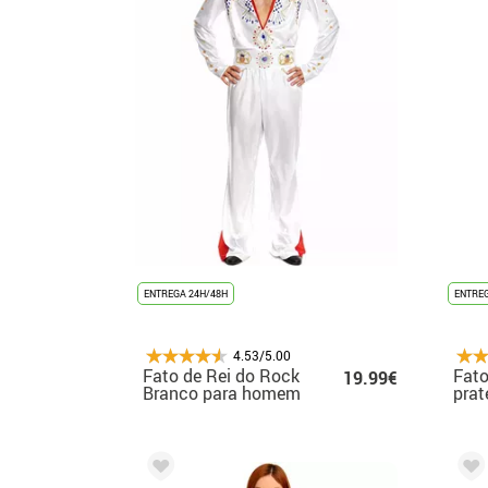
ENTREGA 24H/48H
ENTREG
4.53/5.00
Fato de Rei do Rock
Fato
19.99€
Branco para homem
prat
men