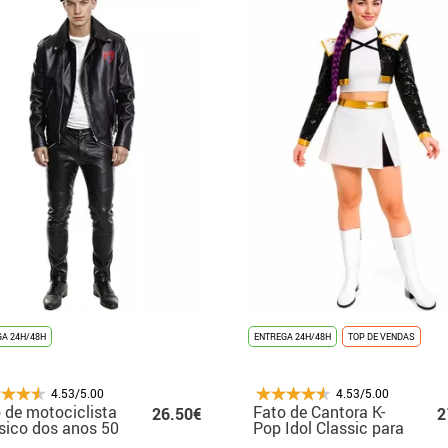
A 24H/48H
ENTREGA 24H/48H
TOP DE VENDAS
4.53/5.00
4.53/5.00
 de motociclista
Fato de Cantora K-
26.50€
2
sico dos anos 50
Pop Idol Classic para
a homem
mulher