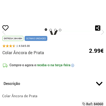
início
Acessórios
Jóias
Colares
Colar Âncora de Prata
ENTREGA 24H/48H
ÚLTIMAS UNIDADES
4.54/5.00
2.99€
Colar Âncora de Prata
Compre-o agora e
receba-o na
terça-feira
i
Descrição
Colar Âncora de Prata
Ref: 84060