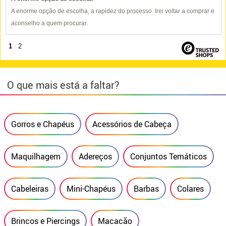
A enorme opção de escolha, a rapidez do processo. Irei voltar a comprar e
aconselho a quem procurar.
1
2
O que mais está a faltar?
Gorros e Chapéus
Acessórios de Cabeça
Maquilhagem
Adereços
Conjuntos Temáticos
Cabeleiras
Mini-Chapéus
Barbas
Colares
Brincos e Piercings
Macacão