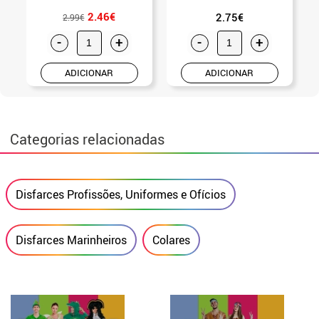
2.46€
2.75€
2.99€
-
+
-
+
ADICIONAR
ADICIONAR
Categorias relacionadas
Disfarces Profissões, Uniformes e Ofícios
Disfarces Marinheiros
Colares