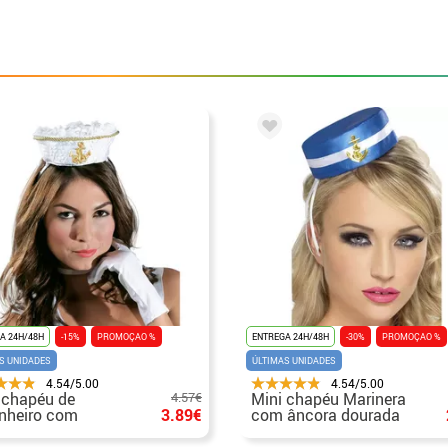
A 24H/48H
-15%
PROMOÇAO %
ENTREGA 24H/48H
-30%
PROMOÇAO %
S UNIDADES
ÚLTIMAS UNIDADES
4.54/5.00
4.54/5.00
 chapéu de
4.57€
Mini chapéu Marinera
nheiro com
3.89€
com âncora dourada
dana