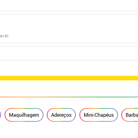
es.fr)
Maquilhagem
Adereços
Mini-Chapéus
Barb