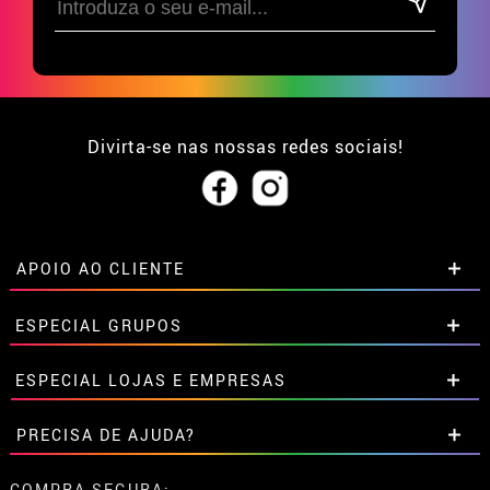
Divirta-se nas nossas redes sociais!
APOIO AO CLIENTE
• Sobre nós
ESPECIAL GRUPOS
• Condições de venda
• Aviso legal
e
Privacidade
Descontos especiais para grupos.
ESPECIAL LOJAS E EMPRESAS
• Atendimento ao cliente
Entre em contato connosco aqui
• Utilização de cookies
Descontos especiais para grupos.
PRECISA DE AJUDA?
•
Configuração de cookies
Entre em contato connosco aqui
Ainda não colocei a minha ordem
COMPRA SEGURA: