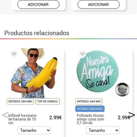
ADICIONAR
ADICIONAR
Productos relacionados
ENTREGA 24H/48H
TOP DE VENDAS
ENTREGA 24H/48H
ÚLTIMAS UNIDADES
Inflável havaiano
Folheado Nosso
2.99€
2.99€
de banana de 70
amigo casa com
cm
5,7 cm de
diâmetro