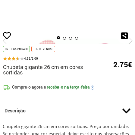
início
Acessórios
Chupeta gigante 26 cm em cores sortidas
ENTREGA 24H/48H
TOP DE VENDAS
4.53/5.00
2.75€
Chupeta gigante 26 cm em cores
sortidas
Compre-o agora e
receba-o na
terça-feira
i
Descrição
Chupeta gigante 26 cm em cores sortidas. Preço por unidade.
Se pretender uma cor especial, deixe escrito nas observações