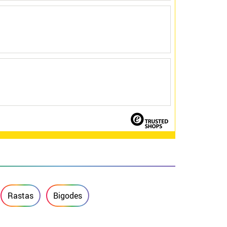
Rastas
Bigodes