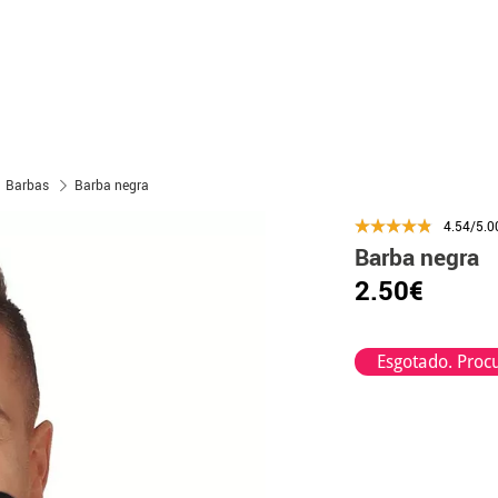
Barbas
Barba negra
4.54/5.0
Barba negra
2.50€
Esgotado. Procu