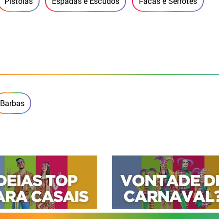
Pistolas
Espadas e Escudos
Facas e Serrotes
Barbas