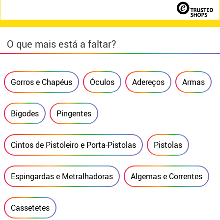
O que mais está a faltar?
Gorros e Chapéus
Óculos
Adereços
Armas
Bigodes
Pingentes
Cintos de Pistoleiro e Porta-Pistolas
Pistolas
Espingardas e Metralhadoras
Algemas e Correntes
Cassetetes