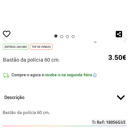
início
Acessórios
Armas
Cassetetes
Bastão da polícia 60 cm.
ENTREGA 24H/48H
TOP DE VENDAS
3.50€
Bastão da polícia 60 cm.
Compre-o agora e
receba-o na
segunda-feira
i
Descrição
Bastão da polícia 60 cm.
Ref: 18056GUI