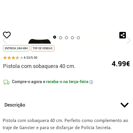
início
Acessórios
Cintos de Pistoleiro e Porta-Pistolas
Pistola com sobaq
ENTREGA 24H/48H
TOP DE VENDAS
4.53/5.00
4.99€
Pistola com sobaquera 40 cm.
Compre-o agora e
receba-o na
terça-feira
i
Descrição
Pistola com sobaquera 40 cm. Perfeito como complemento ao
traje de Ganster e para se disfarçar de Polícia Secreta.