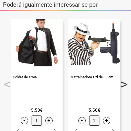
Poderá igualmente interessar-se por
Coldre de arma
Metralhadora Uzi de 38 cm
C
5.50€
5.50€
-
+
-
+