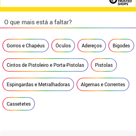
O que mais está a faltar?
Gorros e Chapéus
Óculos
Adereços
Bigodes
Cintos de Pistoleiro e Porta-Pistolas
Pistolas
Espingardas e Metralhadoras
Algemas e Correntes
Cassetetes