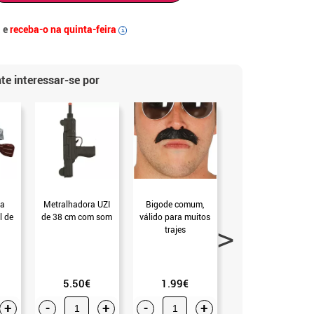
 e
receba-o na quinta-feira
i
te interessar-se por
ra
Metralhadora UZI
Bigode comum,
Pistola policial com
l de
de 38 cm com som
válido para muitos
lanterna, 23,6 x
trajes
15,7 cm, plástico
(sem Tamanho)
5.50€
1.99€
5.50€
+
-
+
-
+
-
+