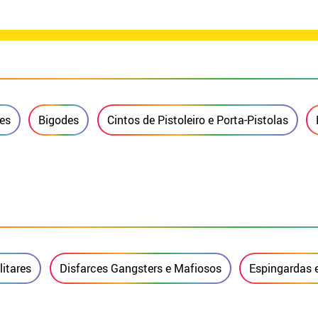
es
Bigodes
Cintos de Pistoleiro e Porta-Pistolas
litares
Disfarces Gangsters e Mafiosos
Espingardas 