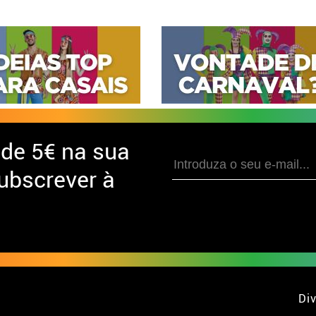
 de
5€ na sua
ubscrever à
Div