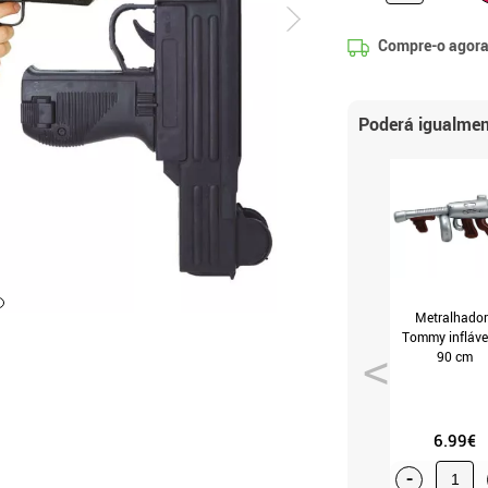
Compre-o agora
Poderá igualmen
Metralhado
Tommy infláve
90 cm
6.99€
-