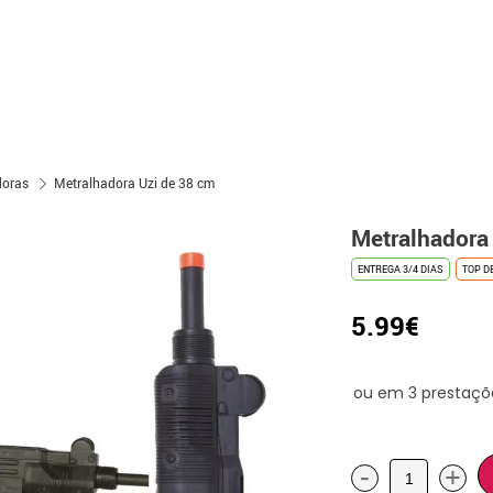
doras
Metralhadora Uzi de 38 cm
Metralhadora
ENTREGA 3/4 DIAS
TOP D
5.99€
-
+