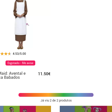
4.53/5.00
Esgotado - Me avise
Maid: Avental e
11.50€
ca Babados
Já viu
2
de 2 produtos