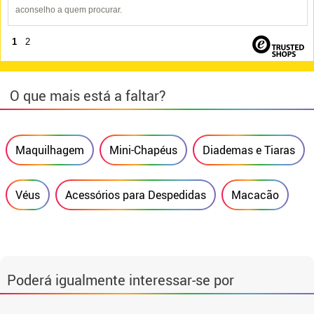
aconselho a quem procurar.
1
2
O que mais está a faltar?
Maquilhagem
Mini-Chapéus
Diademas e Tiaras
Véus
Acessórios para Despedidas
Macacão
Poderá igualmente interessar-se por