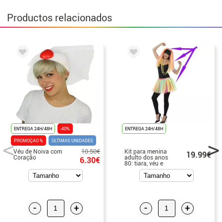
Productos relacionados
ENTREGA 24H/48H
-40%
ENTREGA 24H/48H
PROMOÇAO %
ÚLTIMAS UNIDADES
10.50€
Véu de Noiva com
Kit para menina
19.99€
Coração
adulto dos anos
6.30€
80: tiara, véu e
tutu
-
+
-
+