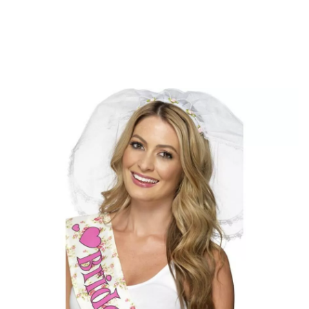
início
Acessórios
Acessórios de Cabeça
Véus
Véu de noiva com dia