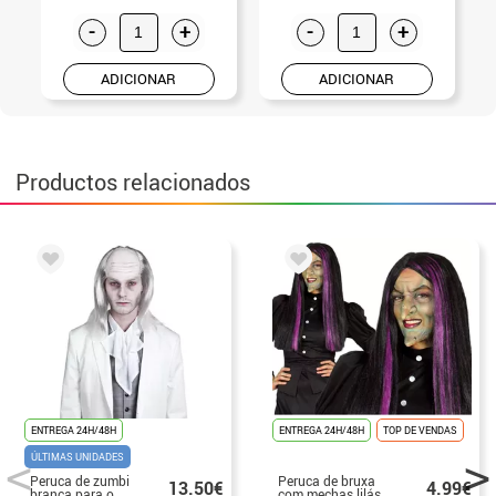
-
+
-
+
ADICIONAR
ADICIONAR
Productos relacionados
ENTREGA 24H/48H
ENTREGA 24H/48H
TOP DE VENDAS
ÚLTIMAS UNIDADES
Peruca de zumbi
Peruca de bruxa
13.50€
4.99€
branca para o
com mechas lilás