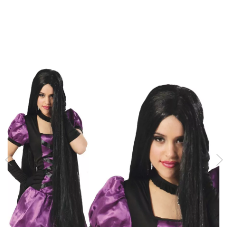
início
Acessórios
Perucas
Perucas Lisas
Peruca preta extra longa pa