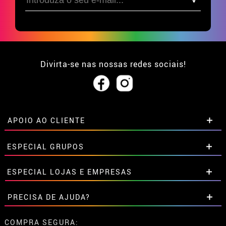
Divirta-se nas nossas redes sociais!
APOIO AO CLIENTE
• Sobre nós
ESPECIAL GRUPOS
• Condições de venda
• Aviso legal
e
Privacidade
Descontos especiais para grupos.
ESPECIAL LOJAS E EMPRESAS
• Atendimento ao cliente
Entre em contato connosco aqui
• Utilização de cookies
Descontos especiais para grupos.
PRECISA DE AJUDA?
•
Configuração de cookies
Entre em contato connosco aqui
Ainda não colocei a minha ordem
COMPRA SEGURA: