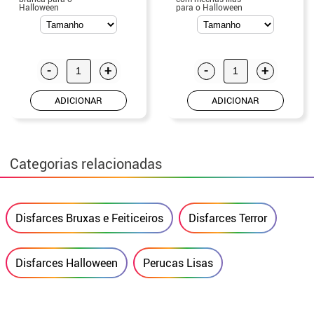
Halloween
para o Halloween
-
+
-
+
ADICIONAR
ADICIONAR
Categorias relacionadas
Disfarces Bruxas e Feiticeiros
Disfarces Terror
Disfarces Halloween
Perucas Lisas