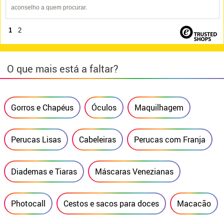
aconselho a quem procurar.
1
2
O que mais está a faltar?
Gorros e Chapéus
Óculos
Maquilhagem
Perucas Lisas
Cabeleiras
Perucas com Franja
Diademas e Tiaras
Máscaras Venezianas
Photocall
Cestos e sacos para doces
Macacão