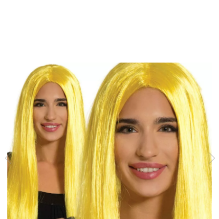
início
Acessórios
Perucas
Perucas Lisas
Peruca longa amarela longa