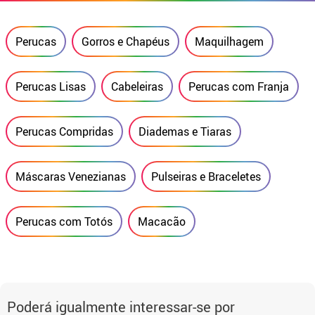
Perucas
Gorros e Chapéus
Maquilhagem
Perucas Lisas
Cabeleiras
Perucas com Franja
Perucas Compridas
Diademas e Tiaras
Máscaras Venezianas
Pulseiras e Braceletes
Perucas com Totós
Macacão
Poderá igualmente interessar-se por