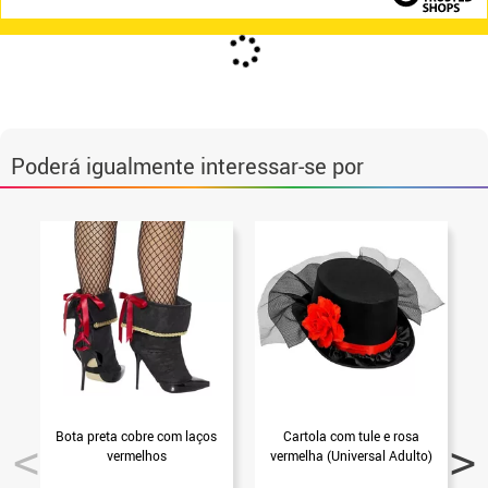
O que mais está a faltar?
Gorros e Chapéus
Maquilhagem
Adereços
Perucas Lisas
Perucas com Caracóis
Perucas Curtas
Cabeleiras
Perucas Compridas
Cartolas
Diademas e Tiaras
Colares
Pingentes
Asas
Bengalas
Cobre-Botas