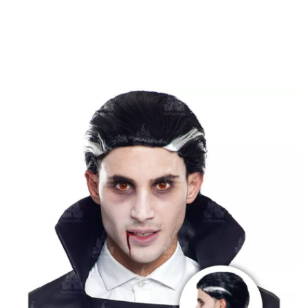
início
Acessórios
Perucas
Perucas Curtas
Peruca de vampiro com tu