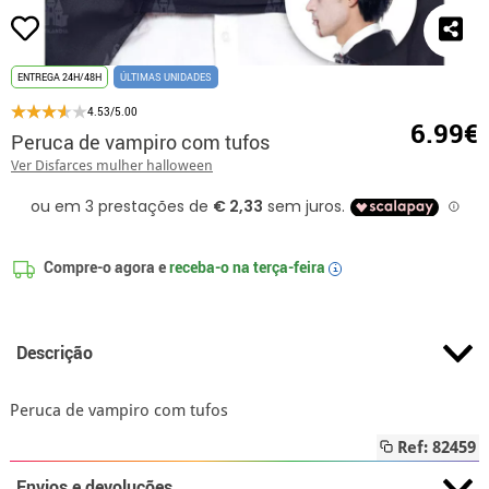
ENTREGA 24H/48H
ÚLTIMAS UNIDADES
4.53/5.00
6.99€
Peruca de vampiro com tufos
Ver Disfarces mulher halloween
Compre-o agora e
receba-o na
terça-feira
i
Descrição
Peruca de vampiro com tufos
Ref: 82459
Envios e devoluções