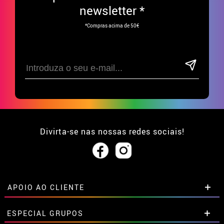
Perucas Curtas
Receba
5€ na sua primeira
compra ao subscrever à nossa