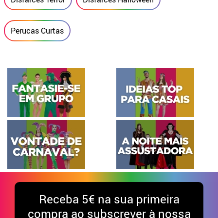
ÚLTIMAS UNIDADES
Peruca Curta
Peruca de
7.50€
8.99€
Fosforita em
vampiro com
várias cores
franja em várias
cores
-
+
-
+
ADICIONAR
ADICIONAR
Categorias relacionadas
Disfarces Vampiros
Disfarces Drácula
Disfarces Terror
Disfarces Halloween