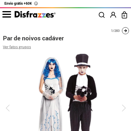
Envio grátis +60€
i
0
início
Fatos
Disfarces para casais
A Noiva Cadáver
Par de noivos cad
1/283
Par de noivos cadáver
Ver fatos grupos