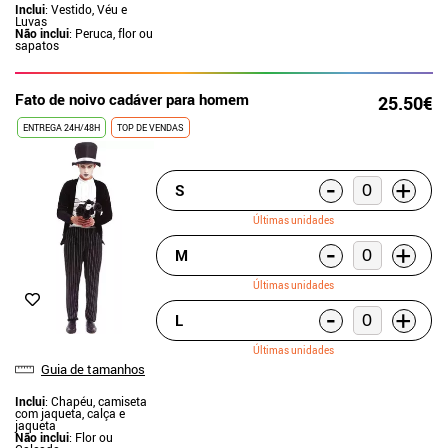
Inclui
: Vestido, Véu e
Luvas
Não inclui
: Peruca, flor ou
sapatos
Fato de noivo cadáver para homem
25.50€
ENTREGA 24H/48H
TOP DE VENDAS
-
+
S
Últimas unidades
-
+
M
Últimas unidades
-
+
L
Últimas unidades
Guia de tamanhos
Inclui
: Chapéu, camiseta
com jaqueta, calça e
jaqueta
Não inclui
: Flor ou