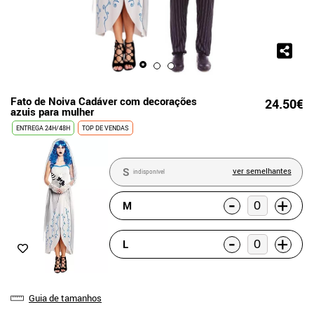
Fato de Noiva Cadáver com decorações
24.50€
azuis para mulher
ENTREGA 24H/48H
TOP DE VENDAS
S
ver semelhantes
indisponível
-
+
M
-
+
L
Guia de tamanhos