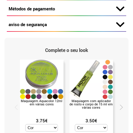
Métodos de pagamento
aviso de segurança
Complete o seu look
Maquiagem Aquacolor 12ml
Maquiagem com aplicador
Contor
em várias cores
de rosto e corpo de 15 ml em
várias cores
3.75€
3.50€