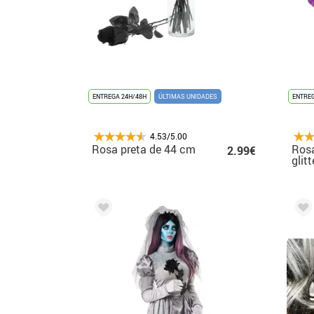
ENTREGA 24H/48H
ÚLTIMAS UNIDADES
ENTREG
4.53/5.00
Rosa preta de 44 cm
Ros
2.99€
glit
sort