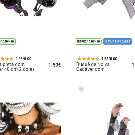
A 24H/48H
ENTREGA 24H/48H
ÚLTIMAS UNIDADES
4.53/5.00
4.53/5.00
a preta com
Buquê de Noiva
1.50€
1
ter 40 cm 2 cores
Cadáver com
idas
Caveiras e Aranhas