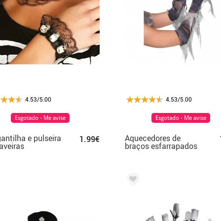
4.53/5.00
4.53/5.00
Esgotado - Me avise
Esgotado - Me avise
antilha e pulseira
Aquecedores de
1.99€
aveiras
braços esfarrapados
para múmias ou
fantasmas