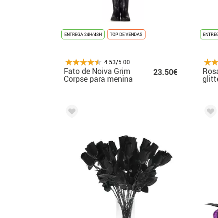
ENTREGA 24H/48H
TOP DE VENDAS
ENTREG
4.53/5.00
Fato de Noiva Grim
Ros
23.50€
Corpse para menina
glit
Hal