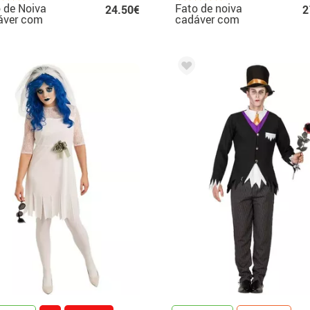
 de Noiva
Fato de noiva
24.50€
2
áver com
cadáver com
rações azuis
decorações azuis
 mulher
para menina