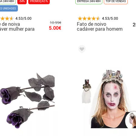
A 24H/48H
-54%
PROMOÇAO %
ENTREGA 24H/48H
TOP DE VENDAS
AS UNIDADES
4.53/5.00
4.53/5.00
10.99€
e de noiva
Fato de noivo
2
5.00€
ver mulher para
cadáver para homem
lloween