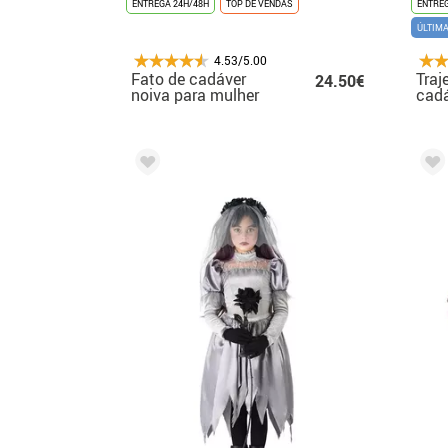
ENTREGA 24H/48H
TOP DE VENDAS
ENTREG
ÚLTIM
4.53/5.00
Fato de cadáver
Traj
24.50€
noiva para mulher
cadá
o Ha