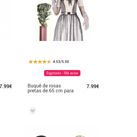
4.53/5.00
Esgotado - Me avise
Buquê de rosas
7.99€
7.99€
pretas de 65 cm para
o Dia das Bruxas