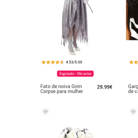
4.53/5.00
Esgotado - Me avise
Fato de noiva Grim
Garg
29.99€
Corpse para mulher
de c