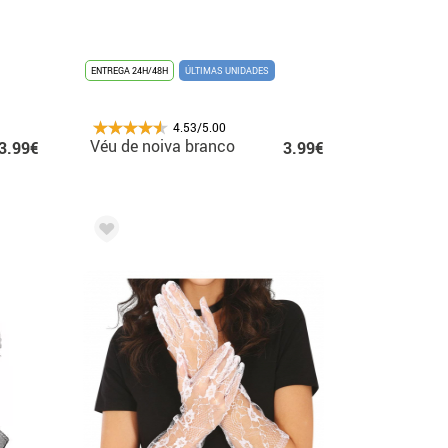
ENTREGA 24H/48H
ÚLTIMAS UNIDADES
4.53/5.00
Véu de noiva branco
3.99€
3.99€