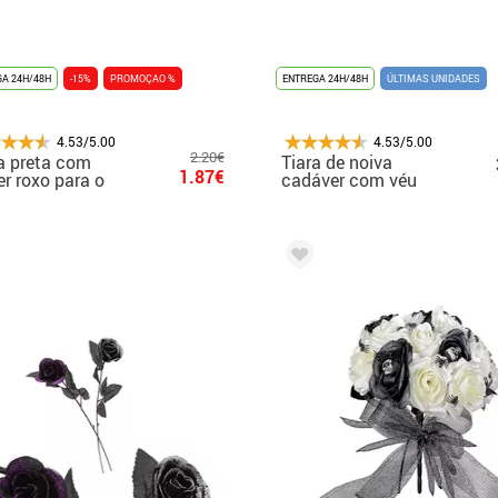
A 24H/48H
-15%
PROMOÇAO %
ENTREGA 24H/48H
ÚLTIMAS UNIDADES
4.53/5.00
4.53/5.00
2.20€
a preta com
Tiara de noiva
1.87€
ter roxo para o
cadáver com véu
loween