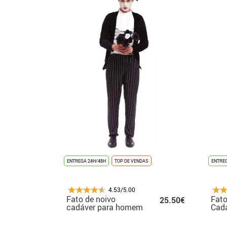
ENTREGA 24H/48H
TOP DE VENDAS
ENTREG
4.53/5.00
Fato de noivo
Fato
25.50€
cadáver para homem
Cadá
para