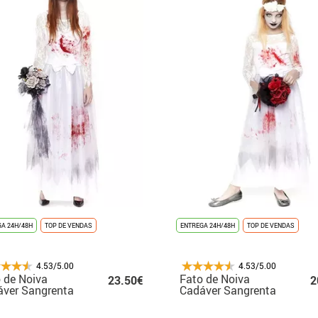
A 24H/48H
TOP DE VENDAS
ENTREGA 24H/48H
TOP DE VENDAS
4.53/5.00
4.53/5.00
 de Noiva
Fato de Noiva
23.50€
2
ver Sangrenta
Cadáver Sangrenta
 mulher
para menina