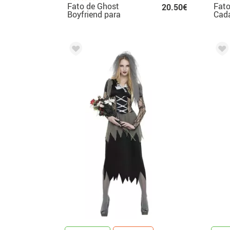
Fato de Ghost
Fato
20.50€
Boyfriend para
Cad
menino
deco
para