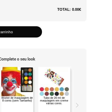
TOTAL:
0.00€
carrinho
Complete o seu look
Blister de maquiagem de
Tubo de 20 ml de
Maquiagem de água de
8 cores (sem Tamanho)
maquiagem em creme
2,5 ml em várias cores
várias cores.