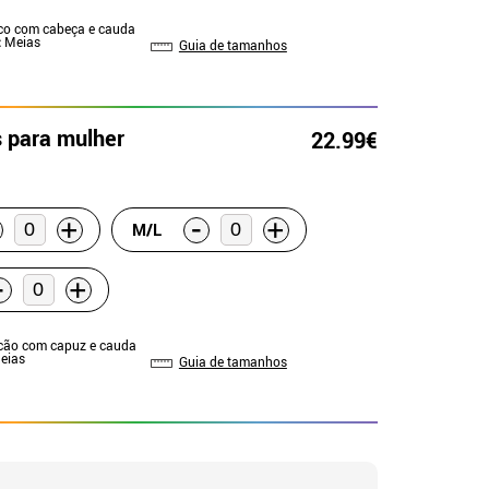
co com cabeça e cauda
:
Meias
Guia de tamanhos
s para mulher
22.99€
-
+
+
M/L
-
+
cão com capuz e cauda
Meias
Guia de tamanhos