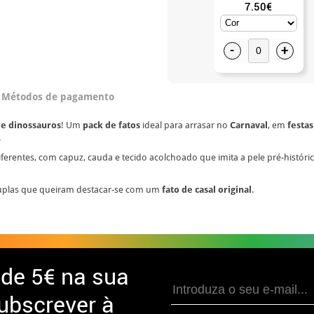
7.50€
-
+
Métodos de pagamento
de dinossauros
! Um
pack de fatos
ideal para arrasar no
Carnaval
, em
festas
.
ferentes, com capuz, cauda e tecido acolchoado que imita a pele pré-histórica
duplas que queiram destacar-se com um
fato de casal original
.
 de
5€ na sua
ubscrever à