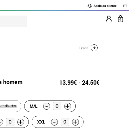
Apoio ao cliente
PT
0
1/283
ra homem
13.99€ - 24.50€
-
+
M/L
semelhantes
-
-
+
+
XXL