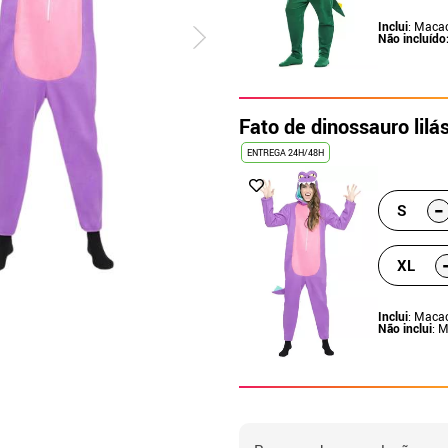
Inclui
: Maca
Não incluído
Fato de dinossauro lilá
ENTREGA 24H/48H
-
S
XL
Inclui
: Maca
Não inclui
: 