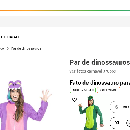
 DE CASAL
ico
Par de dinossauros
Par de dinossauros
Ver fatos carnaval grupos
Fato de dinossauro pa
ENTREGA 24H/48H
TOP DE VENDAS
S
ver 
XL