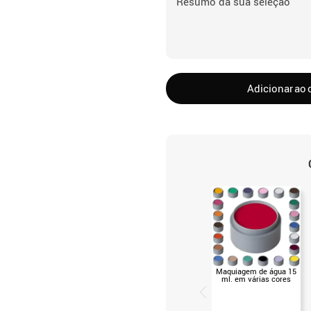
Resumo da sua seleção
Adicionar ao 
Maquiagem de água 15
ml. em várias cores