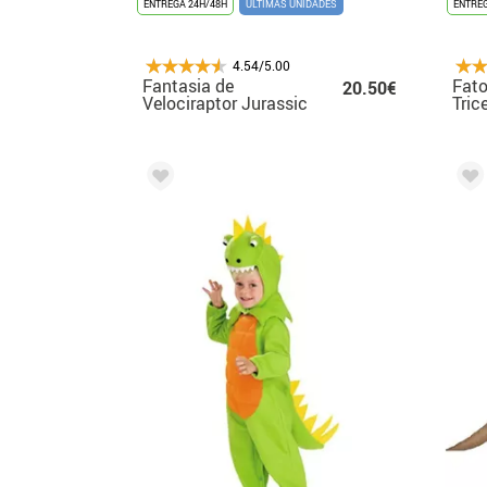
ENTREGA 24H/48H
ÚLTIMAS UNIDADES
ENTREG
4.54/5.00
Fantasia de
Fato
20.50€
Velociraptor Jurassic
Tric
World Opp com
para
máscara para
criança