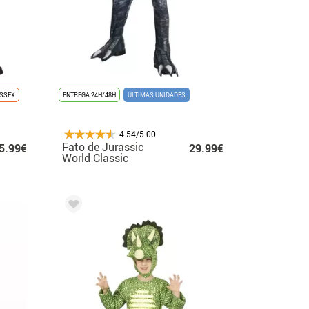
ISSEX
ENTREGA 24H/48H
ÚLTIMAS UNIDADES
4.54/5.00
Fato de Jurassic
5.99€
29.99€
World Classic
Velociraptor para
menino