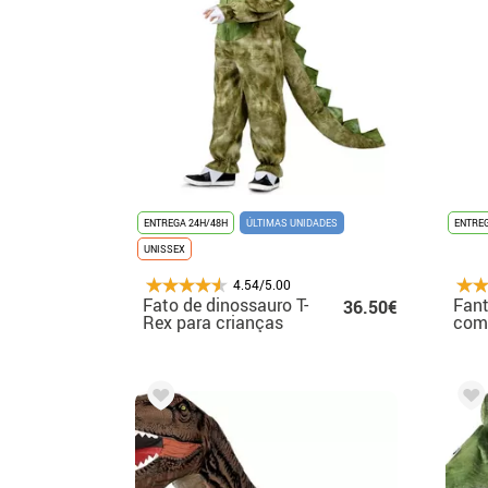
ENTREGA 24H/48H
ÚLTIMAS UNIDADES
ENTREG
UNISSEX
4.54/5.00
Fato de dinossauro T-
Fant
36.50€
Rex para crianças
com
Cool