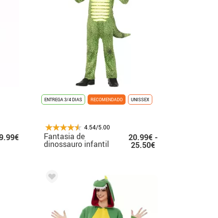
ENTREGA 3/4 DIAS
RECOMENDADO
UNISSEX
4.54/5.00
Fantasia de
9.99€
20.99€ -
dinossauro infantil
25.50€
triceratops