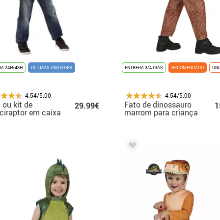
A 24H/48H
ÚLTIMAS UNIDADES
ENTREGA 3/4 DIAS
RECOMENDADO
UN
4.54/5.00
4.54/5.00
 ou kit de
Fato de dinossauro
29.99€
1
ciraptor em caixa
marrom para criança
 criança