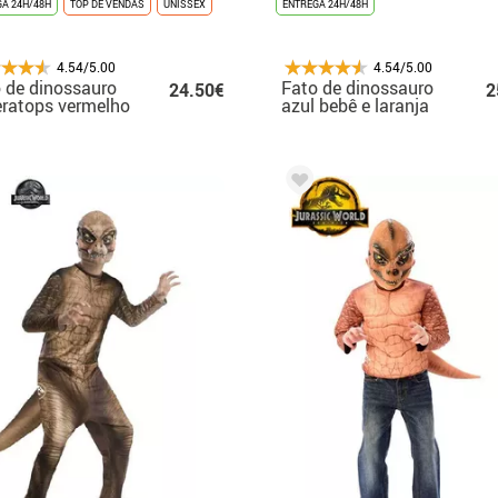
A 24H/48H
TOP DE VENDAS
UNISSEX
ENTREGA 24H/48H
4.54/5.00
4.54/5.00
 de dinossauro
Fato de dinossauro
24.50€
2
eratops vermelho
azul bebê e laranja
 adulto