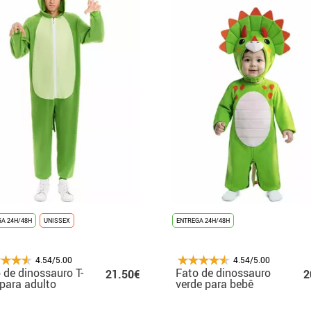
A 24H/48H
UNISSEX
ENTREGA 24H/48H
4.54/5.00
4.54/5.00
 de dinossauro T-
Fato de dinossauro
21.50€
2
para adulto
verde para bebê