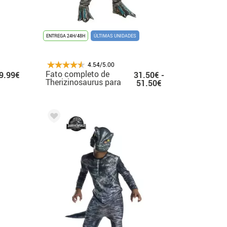
ENTREGA 24H/48H
ÚLTIMAS UNIDADES
4.54/5.00
Fato completo de
9.99€
31.50€ -
Therizinosaurus para
51.50€
menino