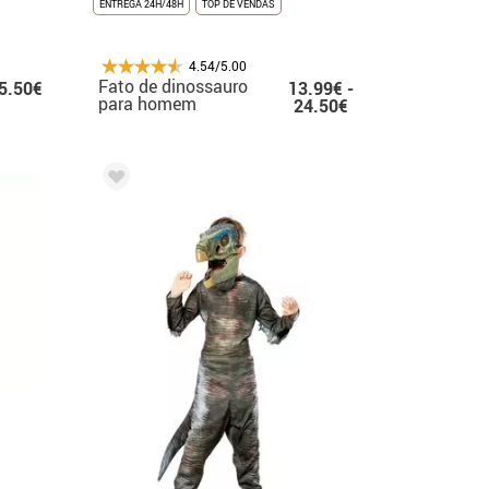
ENTREGA 24H/48H
TOP DE VENDAS
4.54/5.00
Fato de dinossauro
5.50€
13.99€ -
para homem
24.50€