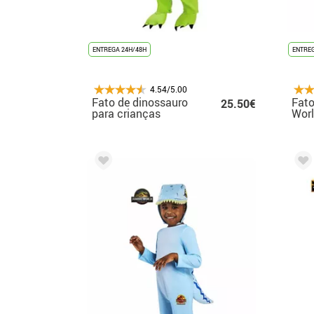
ENTREGA 24H/48H
ENTREG
4.54/5.00
Fato de dinossauro
Fato
25.50€
para crianças
Worl
men