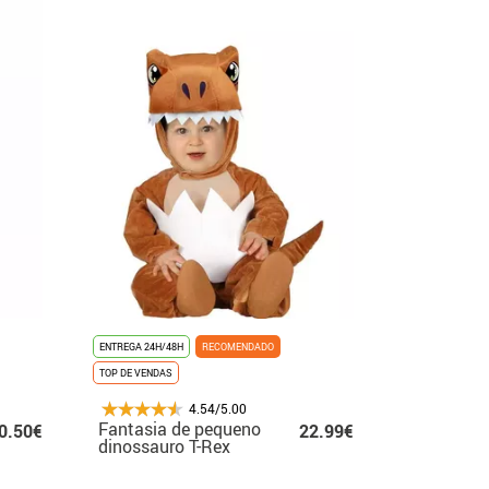
ENTREGA 24H/48H
RECOMENDADO
TOP DE VENDAS
4.54/5.00
Fantasia de pequeno
0.50€
22.99€
dinossauro T-Rex
para bebê