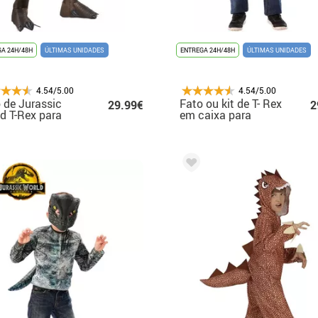
A 24H/48H
ÚLTIMAS UNIDADES
ENTREGA 24H/48H
ÚLTIMAS UNIDADES
4.54/5.00
4.54/5.00
 de Jurassic
Fato ou kit de T- Rex
29.99€
2
d T-Rex para
em caixa para
ino
criança