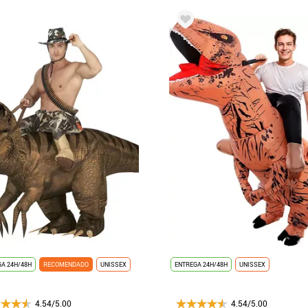
A 24H/48H
RECOMENDADO
UNISSEX
ENTREGA 24H/48H
UNISSEX
4.54/5.00
4.54/5.00