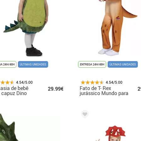
A 24H/48H
ÚLTIMAS UNIDADES
ENTREGA 24H/48H
ÚLTIMAS UNIDADES
4.54/5.00
4.54/5.00
asia de bebê
Fato de T- Rex
29.99€
2
 capuz Dino
jurássico Mundo para
y
crianças