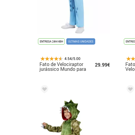
ENTREGA 24H/48H
ÚLTIMAS UNIDADES
ENTREG
4.54/5.00
Fato de Velociraptor
Fato
29.99€
jurássico Mundo para
Velo
crianças
para