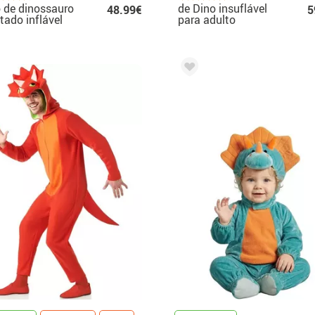
 de dinossauro
de Dino insuflável
48.99€
5
ado inflável
para adulto
 adulto