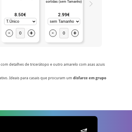
sortidas (sem Tamanho)
variados (sem Tamanho)
8.50€
2.99€
2.50€
-
+
-
+
-
+
o com detalhes de tricerátopo e outro amarelo com asas azuis
ativo. Ideais para casais que procuram um
disfarce em grupo