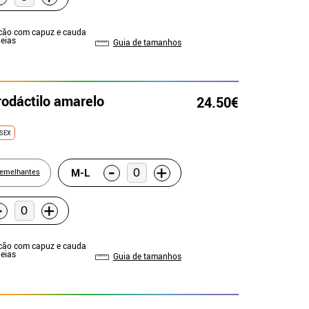
cão com capuz e cauda
Meias
Guia de tamanhos
rodáctilo amarelo
24.50€
SEX
-
+
M-L
semelhantes
-
+
cão com capuz e cauda
Meias
Guia de tamanhos