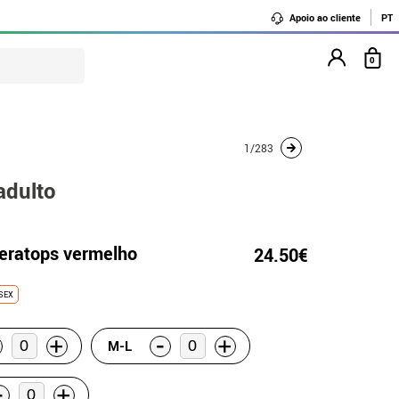
Apoio ao cliente
PT
0
1/283
adulto
ceratops vermelho
24.50€
SEX
-
+
+
M-L
-
+