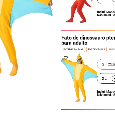
Inclui
: Maca
Não inclui
: 
Fato de dinossauro pte
para adulto
ENTREGA 3/4 DIAS
TOP DE VENDAS
UNIS
S
ver 
XL
Inclui
: Maca
Não inclui
: 