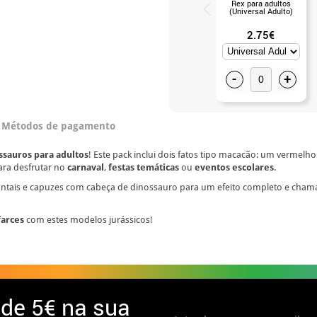
Rex para adultos
(Universal Adulto)
2.75€
-
+
Métodos de pagamento
ssauros para adultos
! Este pack inclui dois fatos tipo macacão: um vermelh
para desfrutar no
carnaval
,
festas temáticas
ou
eventos escolares
.
ontais e capuzes com cabeça de dinossauro para um efeito completo e cham
farces
com estes modelos jurássicos!
 de
5€ na sua