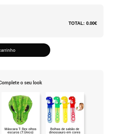
TOTAL:
0.00€
carrinho
Complete o seu look
Máscara T- Rex olhos
Bolhas de sabão de
Máquina de Água
escuros (T.Único)
dinossauro em cores
Dinossauro em modelos