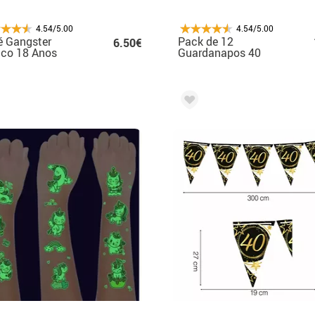
4.54/5.00
4.54/5.00
é Gangster
Pack de 12
6.50€
nco 18 Anos
Guardanapos 40
Anos de 33X33 cm