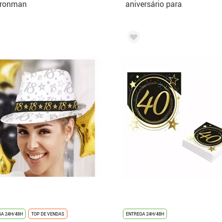
eronman
aniversário para
mulher
A 24H/48H
TOP DE VENDAS
ENTREGA 24H/48H