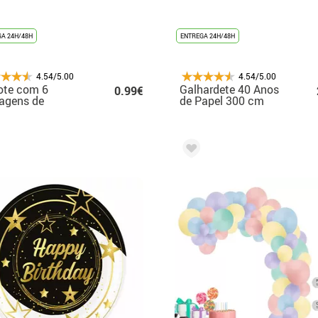
A 24H/48H
ENTREGA 24H/48H
4.54/5.00
4.54/5.00
ote com 6
Galhardete 40 Anos
0.99€
agens de
de Papel 300 cm
órnio
19X27 cm
nescentes