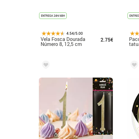
ENTREGA 24H/48H
ENTREG
4.54/5.00
Vela Fosca Dourada
Pac
2.75€
Número 8, 12,5 cm
tatu
unic
lumi