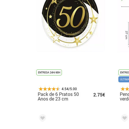
ENTREGA 24H/48H
ENTREG
ÚLTIM
4.54/5.00
Pack de 6 Pratos 50
Pend
2.75€
Anos de 23 cm
verd
19X