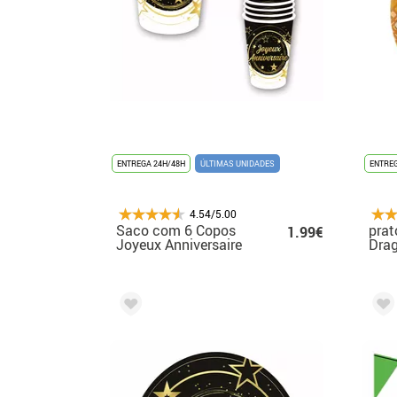
ENTREGA 24H/48H
ÚLTIMAS UNIDADES
ENTREG
4.54/5.00
Saco com 6 Copos
prat
1.99€
Joyeux Anniversaire
Drag
de 240 ml-9 cms