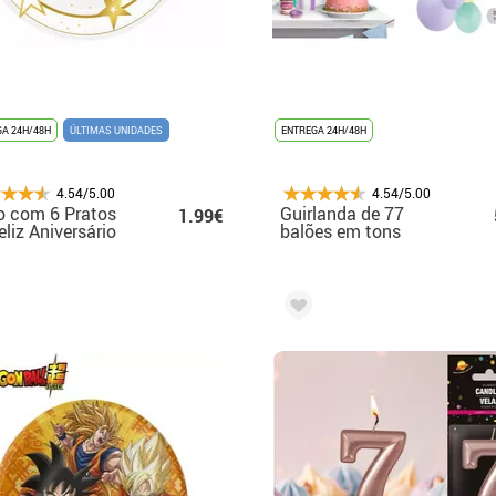
A 24H/48H
ÚLTIMAS UNIDADES
ENTREGA 24H/48H
4.54/5.00
4.54/5.00
o com 6 Pratos
Guirlanda de 77
1.99€
eliz Aniversário
balões em tons
23 cms
pastéis