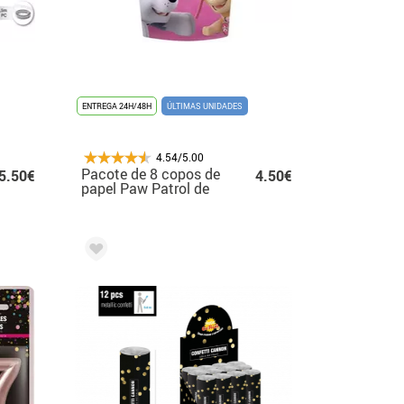
ENTREGA 24H/48H
ÚLTIMAS UNIDADES
4.54/5.00
Pacote de 8 copos de
5.50€
4.50€
papel Paw Patrol de
250 ml