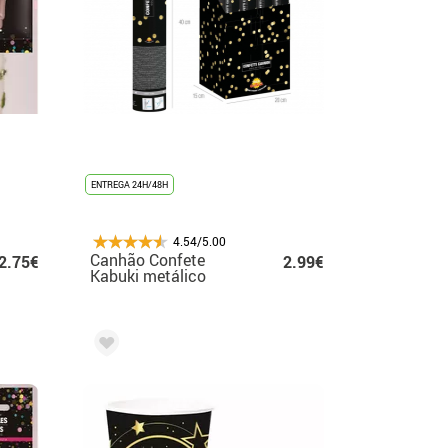
ENTREGA 24H/48H
4.54/5.00
Canhão Confete
2.75€
2.99€
Kabuki metálico
dourado de 40 cm