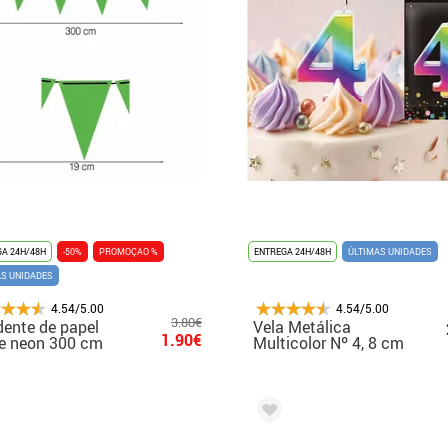
A 24H/48H
-50%
PROMOÇAO %
ENTREGA 24H/48H
ÚLTIMAS UNIDADES
AS UNIDADES
4.54/5.00
4.54/5.00
3.80€
ente de papel
Vela Metálica
1.90€
e neon 300 cm
Multicolor Nº 4, 8 cm
27 cm