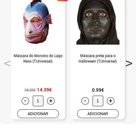
Máscara do Monstro do Lago
Máscara preta para o
Ness (T.Universal)
Halloween (T.Universal)
14.39€
0.99€
18.29€
-
+
-
+
ADICIONAR
ADICIONAR