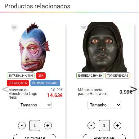
Productos relacionados
ENTREGA 24H/48H
-20%
ENTREGA 24H/48H
TOP DE VENDAS
PROMOÇAO %
ÚLTIMAS UNIDADES
18.29€
Máscara do
Máscara preta
0.99€
Monstro do Lago
para o Halloween
14.63€
Ness
-
+
-
+
ADICIONAR
ADICIONAR