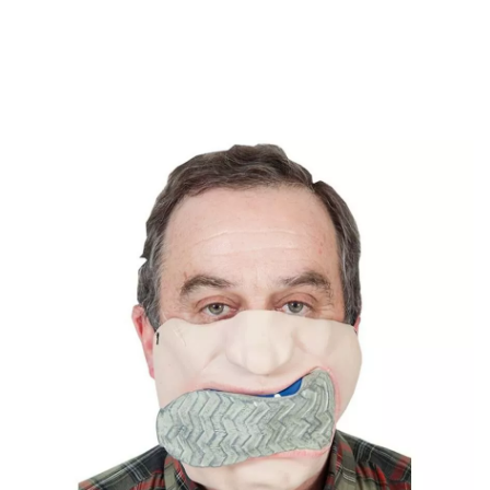
início
Acessórios
Máscaras e Caretas
Máscaras
Meia máscara com 