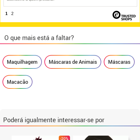
1
2
O que mais está a faltar?
Maquilhagem
Máscaras de Animais
Máscaras
Macacão
Poderá igualmente interessar-se por
-20%