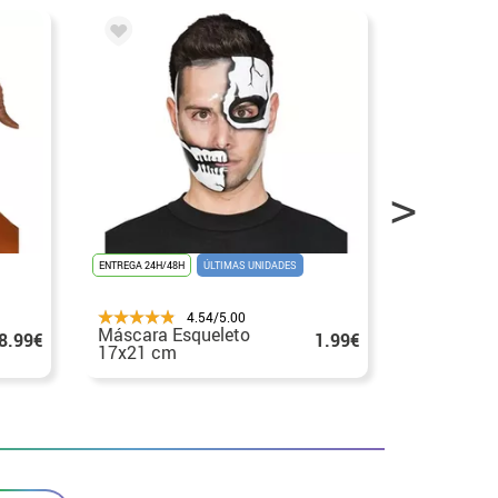
ENTREGA 24H/48H
ÚLTIMAS UNIDADES
ENTREGA 3/4 DIA
4.54/5.00
Máscara Esqueleto
Máscara d
8.99€
1.99€
17x21 cm
com capu