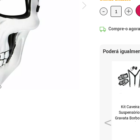
-
+
Compre-o agora
Poderá igualmen
Kit Caveira
Suspensório
Gravata Borbo
e Luvas (T.Úni