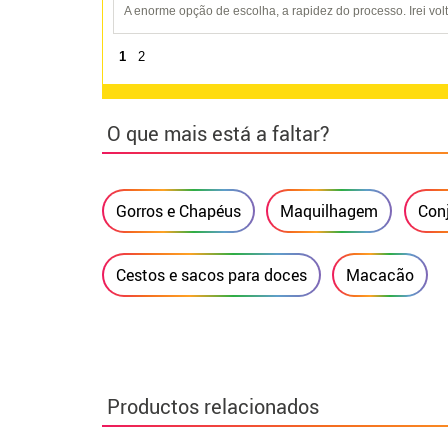
A enorme opção de escolha, a rapidez do processo. Irei vol
1
2
O que mais está a faltar?
Gorros e Chapéus
Maquilhagem
Con
Cestos e sacos para doces
Macacão
Productos relacionados