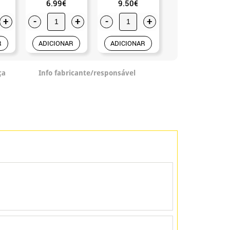
6.99€
9.50€
1.99€
+
-
+
-
+
-
+
R
ADICIONAR
ADICIONAR
ADICIONAR
ça
Info fabricante/responsável