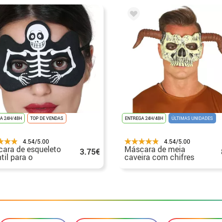
A 24H/48H
TOP DE VENDAS
ENTREGA 24H/48H
ÚLTIMAS UNIDADES
4.54/5.00
4.54/5.00
ara de esqueleto
Máscara de meia
3.75€
til para o
caveira com chifres
oween