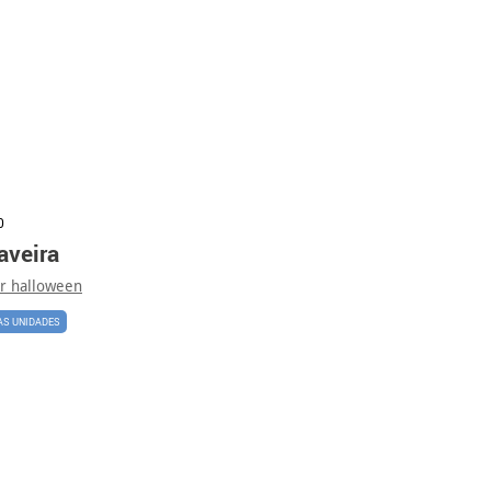
0
aveira
er halloween
AS UNIDADES