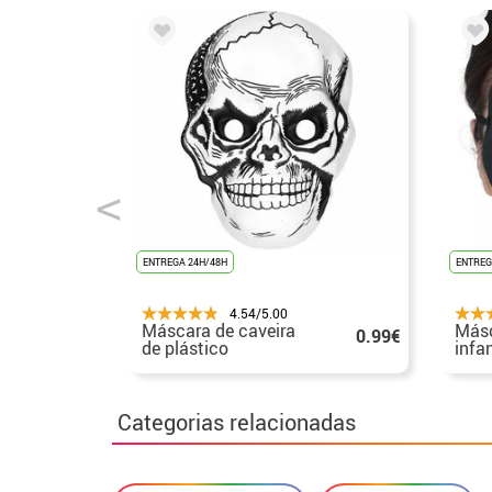
ENTREGA 24H/48H
ENTREG
4.54/5.00
Máscara de caveira
Másc
0.99€
de plástico
infan
Hall
Categorias relacionadas