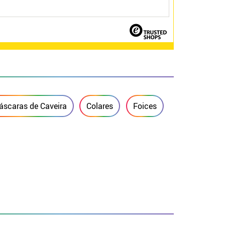
scaras de Caveira
Colares
Foices