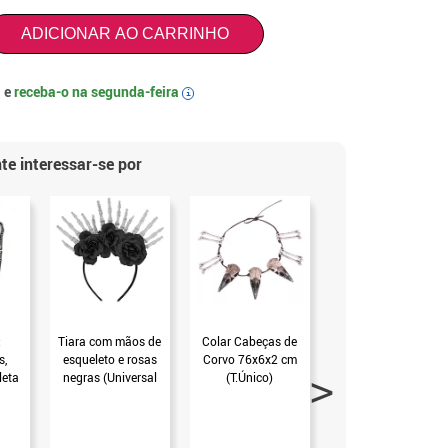
ADICIONAR AO CARRINHO
 e
receba-o na
segunda-feira
i
te interessar-se por
:
Tiara com mãos de
Colar Cabeças de
Máscara de
s,
esqueleto e rosas
Corvo 76x6x2 cm
esqueleto escuro
leta
negras (Universal
(T.Único)
de PVC (T.Único)
co)
Adulto)