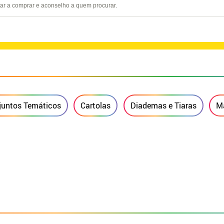
tar a comprar e aconselho a quem procurar.
juntos Temáticos
Cartolas
Diademas e Tiaras
Má