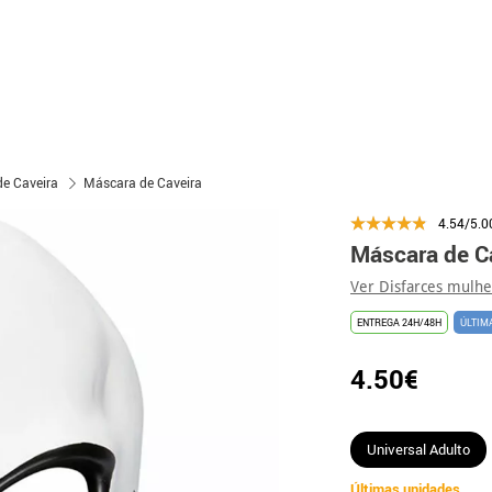
e Caveira
Máscara de Caveira
4.54/5.0
Máscara de C
Ver Disfarces mulh
ENTREGA 24H/48H
ÚLTIM
4.50€
Universal Adulto
Últimas unidades