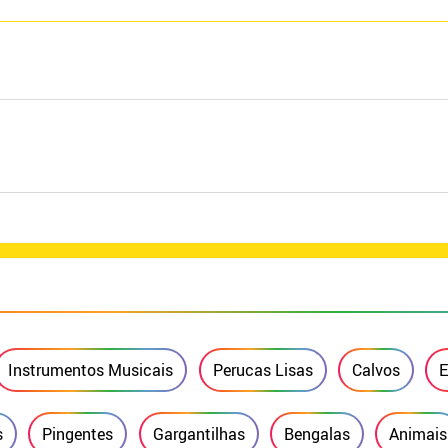
Instrumentos Musicais
Perucas Lisas
Calvos
E
s
Pingentes
Gargantilhas
Bengalas
Animais