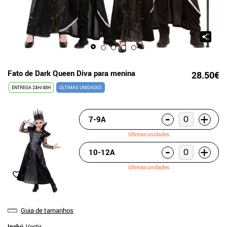
Fato de Dark Queen Diva para menina
28.50€
ENTREGA 24H/48H
ÚLTIMAS UNIDADES
-
+
7-9A
Últimas unidades
-
+
10-12A
Últimas unidades
Guia de tamanhos
Inclui
: Vestir