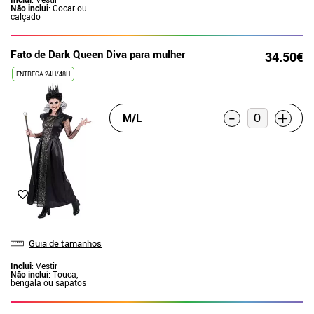
Não inclui
: Cocar ou
calçado
Fato de Dark Queen Diva para mulher
34.50€
ENTREGA 24H/48H
-
+
M/L
Guia de tamanhos
Inclui
: Vestir
Não inclui
: Touca,
bengala ou sapatos