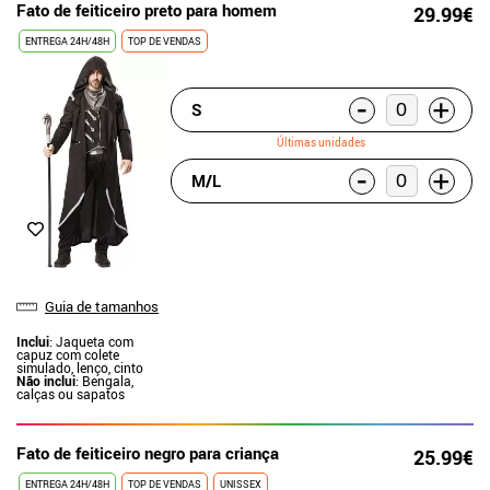
Fato de feiticeiro preto para homem
29.99€
ENTREGA 24H/48H
TOP DE VENDAS
-
+
S
Últimas unidades
-
+
M/L
Guia de tamanhos
Inclui
: Jaqueta com
capuz com colete
simulado, lenço, cinto
Não inclui
: Bengala,
calças ou sapatos
Fato de feiticeiro negro para criança
25.99€
ENTREGA 24H/48H
TOP DE VENDAS
UNISSEX