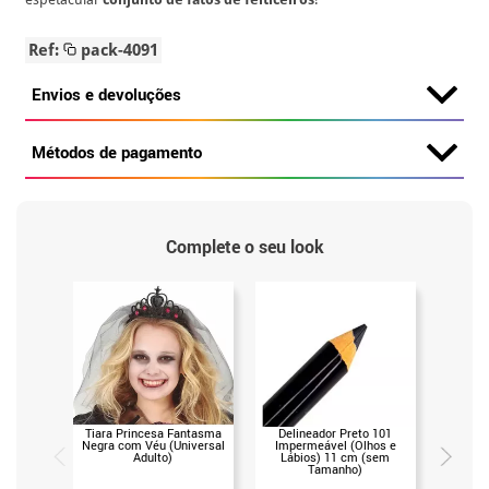
Ref:
pack-4091
Envios e devoluções
Métodos de pagamento
Complete o seu look
Tiara Princesa Fantasma
Delineador Preto 101
Creme d
Negra com Véu (Universal
Impermeável (Olhos e
Preto 
Adulto)
Lábios) 11 cm (sem
Tamanho)