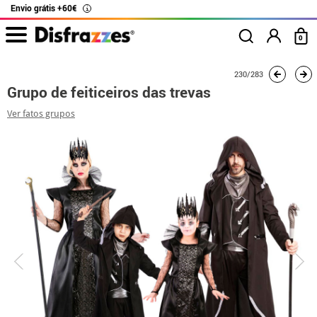
Envio grátis +60€
i
0
início
Fatos
Fatos de grupo
Malévola
Grupo de feiticeiros das trevas
230/283
Grupo de feiticeiros das trevas
Ver fatos grupos