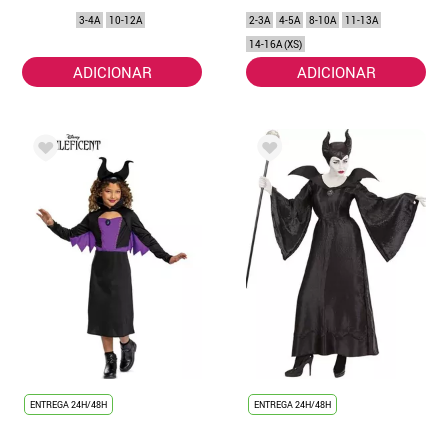
3-4A
10-12A
2-3A
4-5A
8-10A
11-13A
14-16A (XS)
ADICIONAR
ADICIONAR
ENTREGA 24H/48H
ENTREGA 24H/48H