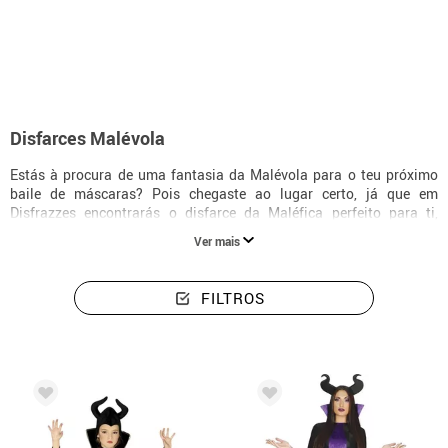
início
Disfarces
Disney
Disfarces Malévola
Disfarces Malévola
Estás à procura de uma fantasia da Malévola para o teu próximo
baile de máscaras? Pois chegaste ao lugar certo, já que em
Disfrazzes encontrarás o disfarce da Maléfica perfeito para ti,
podendo disfarçar-te de Maléfica: Mestra do mal entre uma grande
Ver mais
variedade de modelos diferentes que te conquistarão e se adaptarão
ao que procuravas. A Disney é uma das melhores opções na hora
para encontrar um disfarce, e embora a primeira coisa que nos vem
FILTROS
à cabeça são as clássicas princesas, não devemos esquecer os
personagens mais malvados como Malévola, especialmente com a
nova estreia na tela grande. Vais perder esta oportunidade?.
Acabaram-se as princesas como protagonistas dos contos de fadas.
É um personagem que nós adoramos, e é por isso que estamos
trabalhando para completar uma seleção exclusiva de disfarces da
Malévola que não têm desperdício, e que lhe permitirá se disfarçar
de uma das mais populares vilãs da Disney.