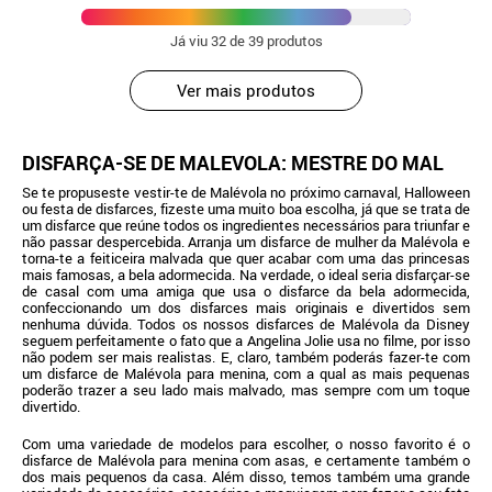
Já viu
32
de 39 produtos
Ver mais produtos
DISFARÇA-SE DE MALÉVOLA: MESTRE DO MAL
Se te propuseste vestir-te de Malévola no próximo carnaval, Halloween
ou festa de disfarces, fizeste uma muito boa escolha, já que se trata de
um disfarce que reúne todos os ingredientes necessários para triunfar e
não passar despercebida. Arranja um disfarce de mulher da Malévola e
torna-te a feiticeira malvada que quer acabar com uma das princesas
mais famosas, a bela adormecida. Na verdade, o ideal seria disfarçar-se
de casal com uma amiga que usa o disfarce da bela adormecida,
confeccionando um dos disfarces mais originais e divertidos sem
nenhuma dúvida. Todos os nossos disfarces de Malévola da Disney
seguem perfeitamente o fato que a Angelina Jolie usa no filme, por isso
não podem ser mais realistas. E, claro, também poderás fazer-te com
um disfarce de Malévola para menina, com a qual as mais pequenas
poderão trazer a seu lado mais malvado, mas sempre com um toque
divertido.
Com uma variedade de modelos para escolher, o nosso favorito é o
disfarce de Malévola para menina com asas, e certamente também o
dos mais pequenos da casa. Além disso, temos também uma grande