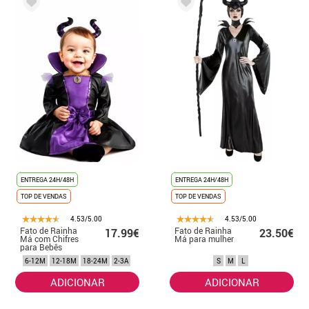
ENTREGA 24H/48H
ENTREGA 24H/48H
TOP DE VENDAS
TOP DE VENDAS
4.53/5.00
4.53/5.00
Fato de Rainha
Fato de Rainha
17.99€
23.50€
Má com Chifres
Má para mulher
para Bebês
6-12M
12-18M
18-24M
2-3A
S
M
L
ADICIONAR
ADICIONAR