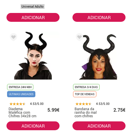
Universal Adulto
ADICIONAR
ADICIONAR
ENTREGA 24H/48H
ENTREGA 3/4 DIAS
ÚLTIMAS UNIDADES
TOP DE VENDAS
4.53/5.00
4.53/5.00
Diadema
Bandana da
5.99€
2.75€
Maléfica com
rainha do mal
Chifres 34x28 cm
com chifres
ADICIONAR
ADICIONAR