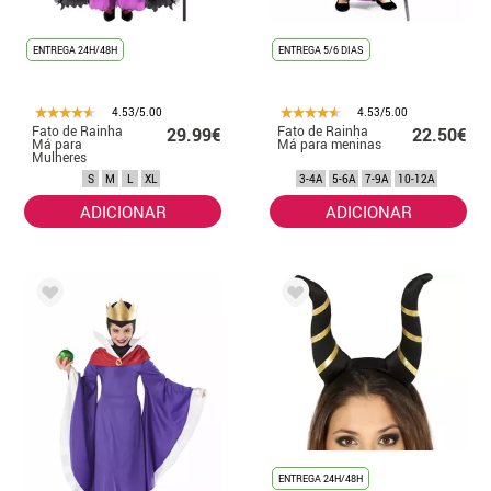
ENTREGA 24H/48H
ENTREGA 5/6 DIAS
4.53/5.00
4.53/5.00
Fato de Rainha
Fato de Rainha
29.99€
22.50€
Má para
Má para meninas
Mulheres
S
M
L
XL
3-4A
5-6A
7-9A
10-12A
ADICIONAR
ADICIONAR
ENTREGA 24H/48H