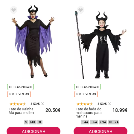
ENTREGA 24H/48H
ENTREGA 24H/48H
TOP DE VENDAS
TOP DE VENDAS
4.53/5.00
4.53/5.00
Fato de Rainha
Fato de fada do
20.50€
18.99€
Má para mulher
mal escuro para
menina
S
M/L
XL
3-4A
5-6A
7-9A
10-12A
ADICIONAR
ADICIONAR