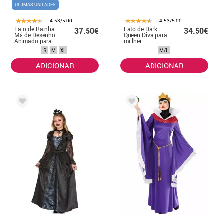
ÚLTIMAS UNIDADES
4.53/5.00
4.53/5.00
Fato de Rainha
Fato de Dark
37.50€
34.50€
Má de Desenho
Queen Diva para
Animado para
mulher
Mulheres
S
M
XL
M/L
ADICIONAR
ADICIONAR