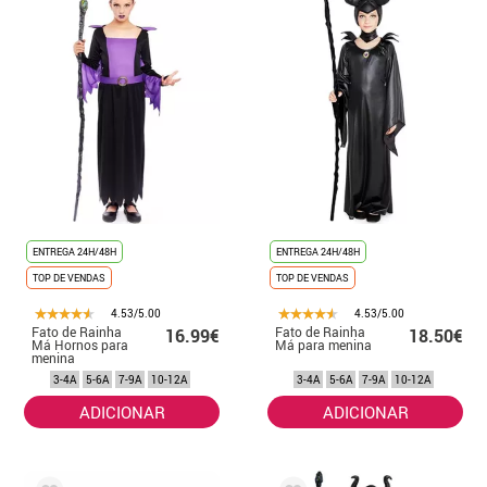
ENTREGA 24H/48H
ENTREGA 24H/48H
TOP DE VENDAS
TOP DE VENDAS
4.53/5.00
4.53/5.00
Fato de Rainha
Fato de Rainha
16.99€
18.50€
Má Hornos para
Má para menina
menina
3-4A
5-6A
7-9A
10-12A
3-4A
5-6A
7-9A
10-12A
ADICIONAR
ADICIONAR