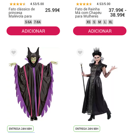
4.53/5.00
4.53/5.00
Fato clássico de
Fato de Rainha
25.99€
37.99€ -
princesa
Má com Chapéu
38.99€
Malévola para
para Mulheres
menina
5-6A
7-8A
XS
S
M
L
XL
ADICIONAR
ADICIONAR
ENTREGA 24H/48H
ENTREGA 24H/48H