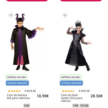
ENTREGA 24H/48H
ENTREGA 24H/48H
ÚLTIMAS UNIDADES
ÚLTIMAS UNIDADES
4.53/5.00
4.53/5.00
Fato de Rainha
Fato de Dark
18.99€
28.50€
Má para meninas
Queen Diva para
menina
3-5A
7-9A
10-12A