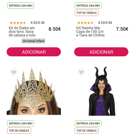
ENTREGA 24H/48H
ENTREGA 24H/48H
TOP DE VENDAS
4.53/5.00
4.53/5.00
Kit do Diabo em
Kit Rainha Má:
8.50€
7.50€
dois tons: faixa
Capa de 100 Cm
de cabeça e tutu
e Tiara de Chifres
Universal Infant
ADICIONAR
ADICIONAR
ENTREGA 24H/48H
ENTREGA 24H/48H
TOP DE VENDAS
TOP DE VENDAS