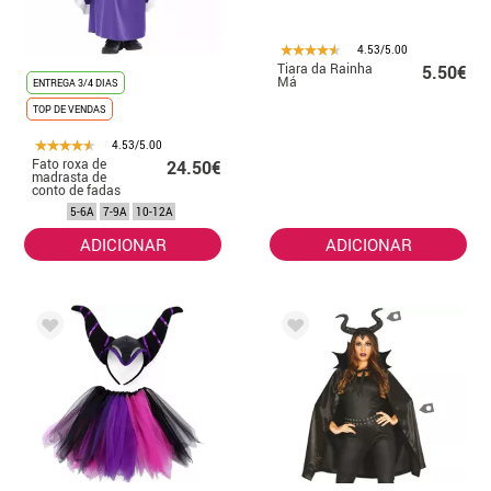
4.53/5.00
Tiara da Rainha
5.50€
Má
ENTREGA 3/4 DIAS
TOP DE VENDAS
4.53/5.00
Fato roxa de
24.50€
madrasta de
conto de fadas
para menina
5-6A
7-9A
10-12A
ADICIONAR
ADICIONAR