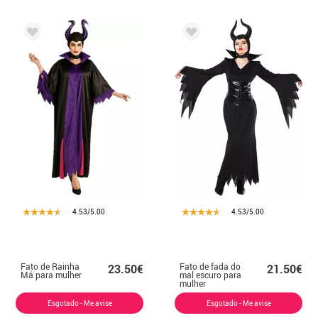
4.53/5.00
4.53/5.00
Fato de Rainha
Fato de fada do
23.50€
21.50€
Má para mulher
mal escuro para
mulher
Esgotado - Me avise
Esgotado - Me avise