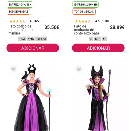
ENTREGA 24H/48H
ENTREGA 24H/48H
TOP DE VENDAS
TOP DE VENDAS
4.53/5.00
4.53/5.00
Fato gótico de
Fato de
35.50€
29.99€
rainha má para
madrasta de
menina
conto roxo para
mulher
5-6A
7-9A
10-12A
S
M-L
XL
ADICIONAR
ADICIONAR