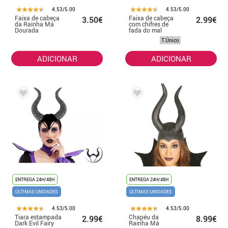
4.53/5.00
4.53/5.00
Faixa de cabeça
Faixa de cabeça
3.50€
2.99€
da Rainha Má
com chifres de
Dourada
fada do mal
T.Único
ADICIONAR
ADICIONAR
ENTREGA 24H/48H
ENTREGA 24H/48H
ÚLTIMAS UNIDADES
ÚLTIMAS UNIDADES
4.53/5.00
4.53/5.00
Tiara estampada
Chapéu da
2.99€
8.99€
Dark Evil Fairy
Rainha Má