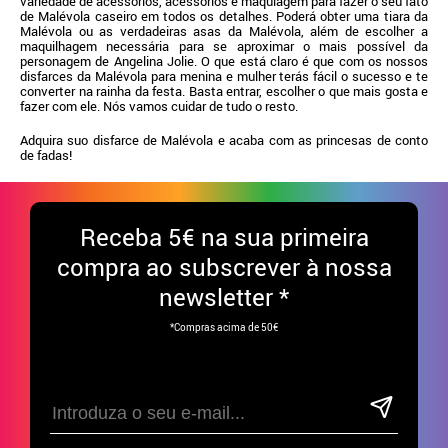
variedade de acessórios, acessórios e maquiagem para fazer o seu fato
de Malévola caseiro em todos os detalhes. Poderá obter uma tiara da
Malévola ou as verdadeiras asas da Malévola, além de escolher a
maquilhagem necessária para se aproximar o mais possível da
personagem de Angelina Jolie. O que está claro é que com os nossos
disfarces da Malévola para menina e mulher terás fácil o sucesso e te
converter na rainha da festa. Basta entrar, escolher o que mais gosta e
fazer com ele. Nós vamos cuidar de tudo o resto.
Adquira suo disfarce de Malévola e acaba com as princesas de conto
de fadas!
Receba
5€ na sua primeira
compra ao subscrever à nossa
newsletter *
*Compras acima de 50€