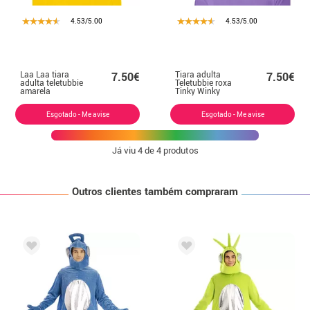
4.53/5.00
4.53/5.00
Laa Laa tiara
Tiara adulta
7.50€
7.50€
adulta teletubbie
Teletubbie roxa
amarela
Tinky Winky
Esgotado - Me avise
Esgotado - Me avise
Já viu
4
de 4 produtos
Outros clientes também compraram