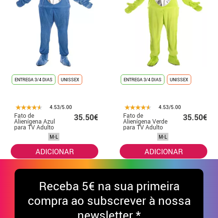
ENTREGA 3/4 DIAS
UNISSEX
ENTREGA 3/4 DIAS
UNISSEX
4.53/5.00
4.53/5.00
Fato de
Fato de
35.50€
35.50€
Alienígena Azul
Alienígena Verde
para TV Adulto
para TV Adulto
M-L
M-L
ADICIONAR
ADICIONAR
Receba
5€ na sua primeira
compra ao subscrever à nossa
newsletter *