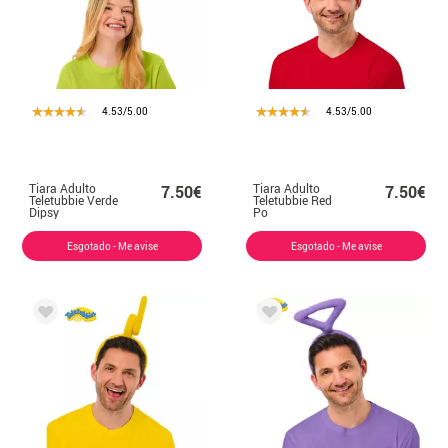
4.53/5.00
4.53/5.00
Tiara Adulto
Tiara Adulto
7.50€
7.50€
Teletubbie Verde
Teletubbie Red
Dipsy
Po
Esgotado - Me avise
Esgotado - Me avise