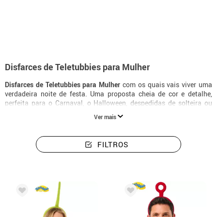
início
Disfarces
Disfarces mulher Teletubbies
Disfarces de Teletubbies para Mulher
Disfarces de Teletubbies para Mulher
com os quais vais viver uma
verdadeira noite de festa. Uma proposta cheia de cor e detalhe,
perfeita para o Carnaval, o Halloween, despedidas de solteira ou
qualquer ocasião especial em que queiras destacar-te.
Ver mais
FILTROS