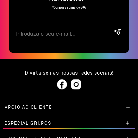
*Compras acima de 50€
Divirta-se nas nossas redes sociais!
APOIO AO CLIENTE
• Sobre nós
ESPECIAL GRUPOS
• Condições de venda
• Aviso legal
e
Privacidade