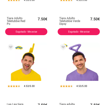
4.53/5.00
4.53/5.00
Tiara Adulto
Tiara Adulto
7.50€
7.50€
Teletubbie Red
Teletubbie Verde
Po
Dipsy
Esgotado - Me avise
Esgotado - Me avise
4.53/5.00
4.53/5.00
Laa Laa tiara
Tiara adulta