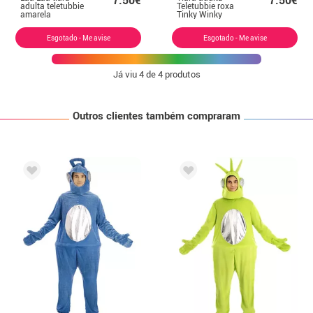
7.50€
7.50€
adulta teletubbie
Teletubbie roxa
amarela
Tinky Winky
Esgotado - Me avise
Esgotado - Me avise
Já viu
4
de 4 produtos
Outros clientes também compraram