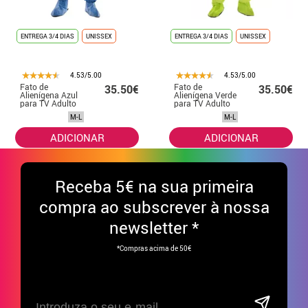
ENTREGA 3/4 DIAS
UNISSEX
ENTREGA 3/4 DIAS
UNISSEX
4.53/5.00
4.53/5.00
Fato de
Fato de
35.50€
35.50€
Alienígena Azul
Alienígena Verde
para TV Adulto
para TV Adulto
M-L
M-L
ADICIONAR
ADICIONAR
Receba
5€ na sua primeira
compra ao subscrever à nossa
newsletter *
*Compras acima de 50€