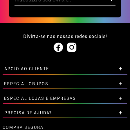
Divirta-se nas nossas redes sociais!
APOIO AO CLIENTE
• Sobre nós
ESPECIAL GRUPOS
• Condições de venda
• Aviso legal
e
Privacidade
Descontos especiais para grupos.
ESPECIAL LOJAS E EMPRESAS
• Atendimento ao cliente
Entre em contato connosco aqui
• Utilização de cookies
Descontos especiais para grupos.
PRECISA DE AJUDA?
•
Configuração de cookies
Entre em contato connosco aqui
Ainda não colocei a minha ordem
COMPRA SEGURA: