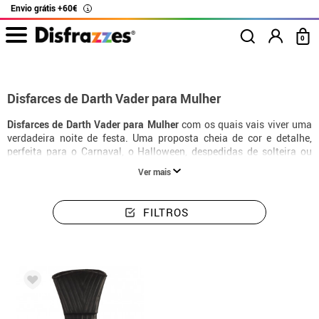
Envio grátis +60€
i
0
início
Disfarces
Star Wars
Disfarces mulher Darth Vader
Disfarces de Darth Vader para Mulher
Disfarces de Darth Vader para Mulher
com os quais vais viver uma
verdadeira noite de festa. Uma proposta cheia de cor e detalhe,
perfeita para o Carnaval, o Halloween, despedidas de solteira ou
qualquer ocasião especial em que queiras destacar-te.
Ver mais
FILTROS