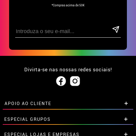
*Compras acima de 50€
Divirta-se nas nossas redes sociais!
APOIO AO CLIENTE
• Sobre nós
ESPECIAL GRUPOS
• Condições de venda
• Aviso legal
e
Privacidade
Descontos especiais para grupos.
ESPECIAL LOJAS E EMPRESAS