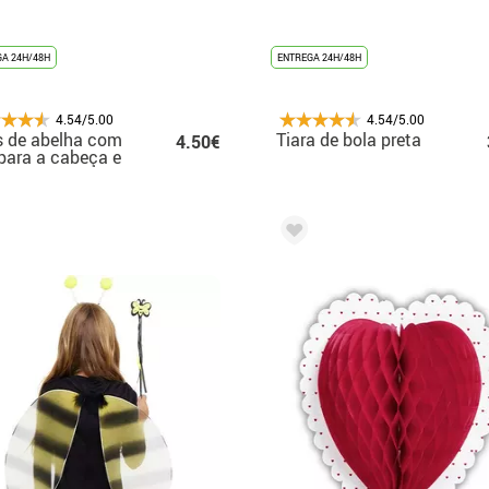
A 24H/48H
ENTREGA 24H/48H
4.54/5.00
4.54/5.00
 de abelha com
Tiara de bola preta
4.50€
 para a cabeça e
nha 54x34 cm