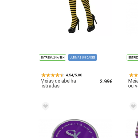
ENTREGA 24H/48H
ÚLTIMAS UNIDADES
ENTREG
4.54/5.00
Meias de abelha
Meia
2.99€
listradas
ou v