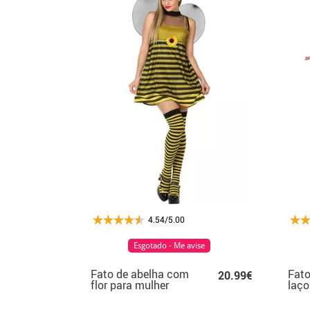
4.54/5.00
Esgotado - Me avise
Fato de abelha com
Fato
20.99€
flor para mulher
laço