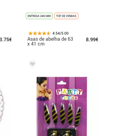
ENTREGA 24H/48H
TOP DE VENDAS
4.54/5.00
Asas de abelha de 63
3.75€
8.99€
x 41 cm