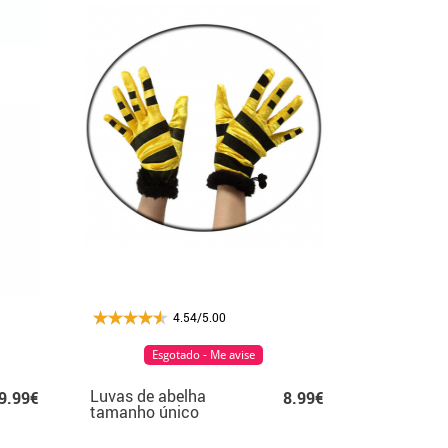
4.54/5.00
Esgotado - Me avise
Luvas de abelha
9.99€
8.99€
tamanho único