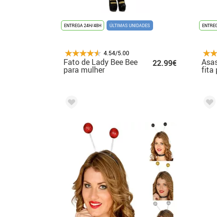
ENTREGA 24H/48H
ÚLTIMAS UNIDADES
ENTREG
4.54/5.00
Fato de Lady Bee Bee
Asas
22.99€
para mulher
fita
vari