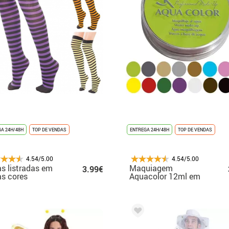
A 24H/48H
TOP DE VENDAS
ENTREGA 24H/48H
TOP DE VENDAS
4.54/5.00
4.54/5.00
s listradas em
Maquiagem
3.99€
as cores
Aquacolor 12ml em
várias cores