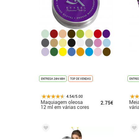
ENTREGA 24H/48H
TOP DE VENDAS
ENTREG
4.54/5.00
Maquiagem oleosa
Meia
2.75€
12 ml em várias cores
vári