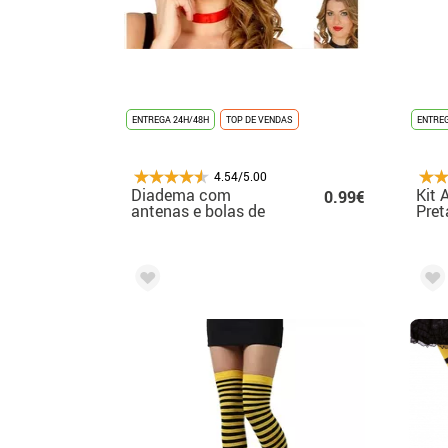
ENTREGA 24H/48H
TOP DE VENDAS
ENTREG
4.54/5.00
Diadema com
Kit 
0.99€
antenas e bolas de
Pret
gelo em várias cores
Vari