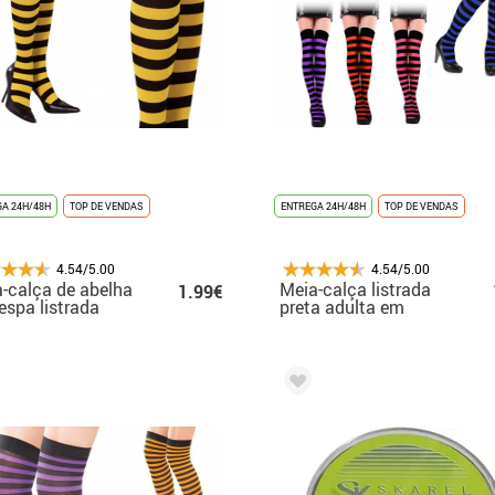
A 24H/48H
TOP DE VENDAS
ENTREGA 24H/48H
TOP DE VENDAS
4.54/5.00
4.54/5.00
-calça de abelha
Meia-calça listrada
1.99€
espa listrada
preta adulta em
várias cores