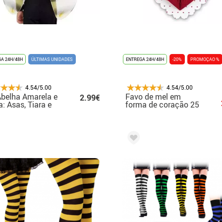
A 24H/48H
ÚLTIMAS UNIDADES
ENTREGA 24H/48H
-20%
PROMOÇAO %
4.54/5.00
4.54/5.00
Abelha Amarela e
Favo de mel em
2.99€
a: Asas, Tiara e
forma de coração 25
nha
cm/dm