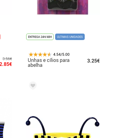
ENTREGA 24H/48H
ÚLTIMAS UNIDADES
4.54/5.00
3.56€
Unhas e cílios para
3.25€
2.85€
abelha