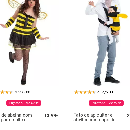
4.54/5.00
4.54/5.00
Esgotado - Me avise
Esgotado - Me avise
 de abelha com
Fato de apicultor e
13.99€
2
 para mulher
abelha com capa de
mochila para adulto e
bebé