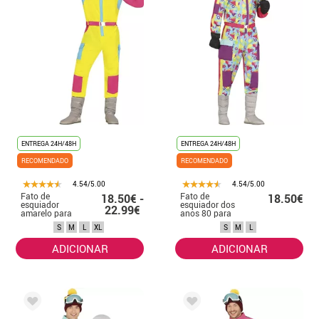
ENTREGA 24H/48H
ENTREGA 24H/48H
RECOMENDADO
RECOMENDADO
4.54/5.00
4.54/5.00
Fato de
Fato de
18.50€ -
18.50€
esquiador
esquiador dos
22.99€
amarelo para
anos 80 para
homem
homem
S
M
L
XL
S
M
L
ADICIONAR
ADICIONAR