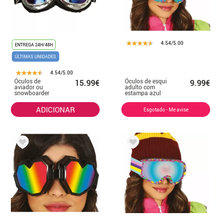
4.54/5.00
ENTREGA 24H/48H
ÚLTIMAS UNIDADES
4.54/5.00
Óculos de
Óculos de esqui
15.99€
9.99€
aviador ou
adulto com
snowboarder
estampa azul
ADICIONAR
Esgotado - Me avise