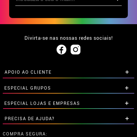
Divirta-se nas nossas redes sociais!
APOIO AO CLIENTE
• Sobre nós
ESPECIAL GRUPOS
• Condições de venda
• Aviso legal
e
Privacidade
Descontos especiais para grupos.
ESPECIAL LOJAS E EMPRESAS
• Atendimento ao cliente
Entre em contato connosco aqui
• Utilização de cookies
Descontos especiais para grupos.
PRECISA DE AJUDA?
•
Configuração de cookies
Entre em contato connosco aqui
Ainda não colocei a minha ordem
COMPRA SEGURA: