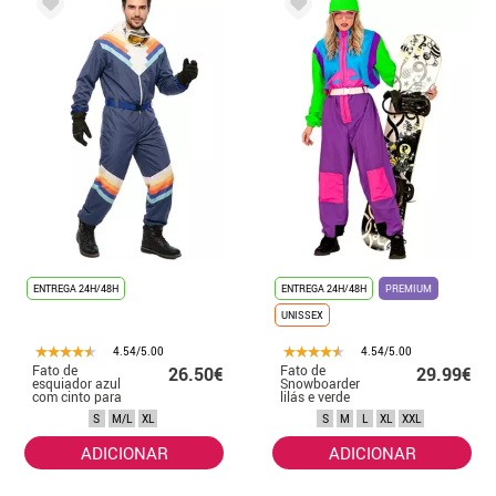
ENTREGA 24H/48H
ENTREGA 24H/48H
PREMIUM
UNISSEX
4.54/5.00
4.54/5.00
Fato de
Fato de
26.50€
29.99€
esquiador azul
Snowboarder
com cinto para
lilás e verde
homem
fluorescente para
S
M/L
XL
S
M
L
XL
XXL
adulto
ADICIONAR
ADICIONAR