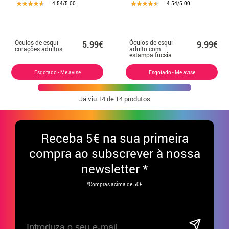
4.54/5.00
4.54/5.00
Óculos de esqui
Óculos de esqui
5.99€
9.99€
corações adultos
adulto com
estampa fúcsia
Esgotado - Me avise
Esgotado - Me avise
Já viu
14
de 14 produtos
Receba
5€ na sua primeira
compra ao subscrever à nossa
newsletter *
*Compras acima de 50€