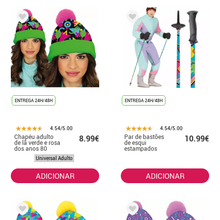
ENTREGA 24H/48H
ENTREGA 24H/48H
4.54/5.00
4.54/5.00
Chapéu adulto
Par de bastões
8.99€
10.99€
de lã verde e rosa
de esqui
dos anos 80
estampados
Universal Adulto
ADICIONAR
ADICIONAR