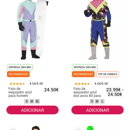
ENTREGA 24H/48H
ENTREGA 24H/48H
RECOMENDADO
RECOMENDADO
TOP DE VENDAS
4.54/5.00
4.54/5.00
Fato de
Fato de
24.50€
23.99€ -
esquiador azul
esquiador azul
24.50€
para homem
dos anos 80 para
homem
S
M
XL
S
M
L
ADICIONAR
ADICIONAR