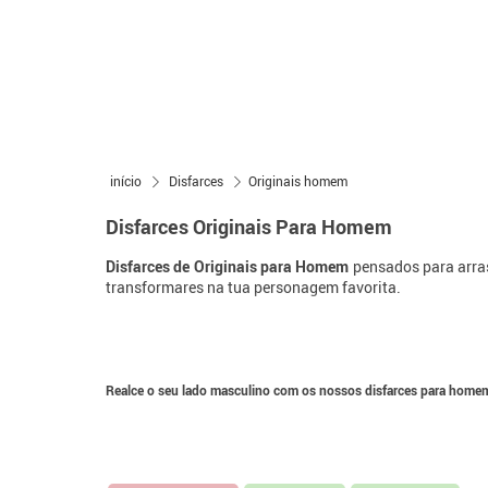
início
Disfarces
Originais homem
Disfarces Originais Para Homem
Disfarces de Originais para Homem
pensados para arras
transformares na tua personagem favorita.
Realce o seu lado masculino com os nossos disfarces para homem