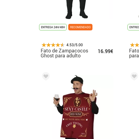
ENTREGA 24H/48H
RECOMENDADO
ENTREG
4.53/5.00
Fato de Zampacocos
Fato
16.99€
Ghost para adulto
par