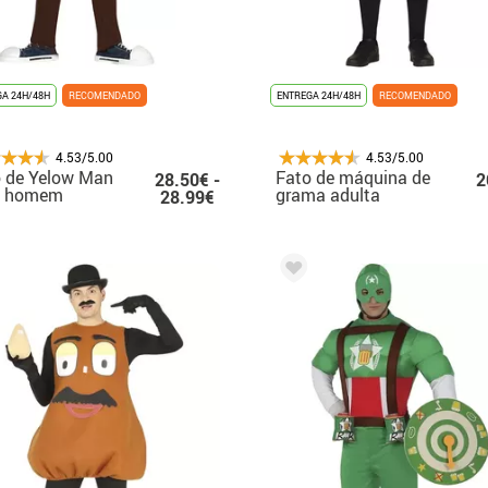
A 24H/48H
RECOMENDADO
ENTREGA 24H/48H
RECOMENDADO
4.53/5.00
4.53/5.00
 de Yelow Man
Fato de máquina de
28.50€ -
2
a homem
grama adulta
28.99€