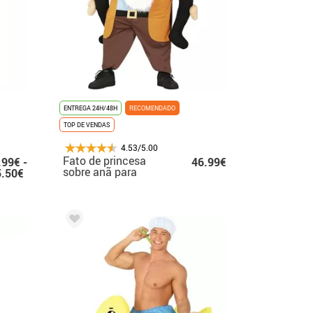
ENTREGA 24H/48H
RECOMENDADO
TOP DE VENDAS
4.53/5.00
Fato de princesa
.99€ -
46.99€
sobre anã para
5.50€
homem