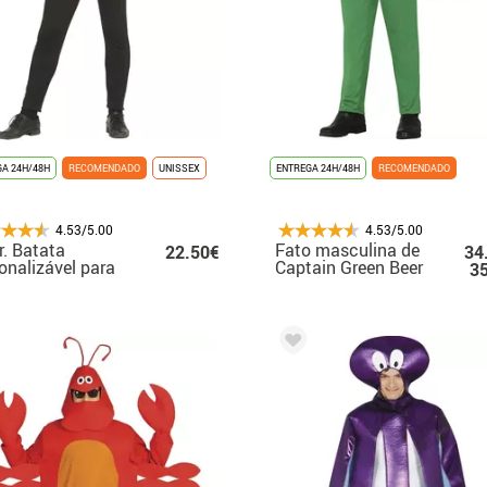
A 24H/48H
RECOMENDADO
UNISSEX
ENTREGA 24H/48H
RECOMENDADO
4.53/5.00
4.53/5.00
r. Batata
Fato masculina de
22.50€
34
onalizável para
Captain Green Beer
3
to