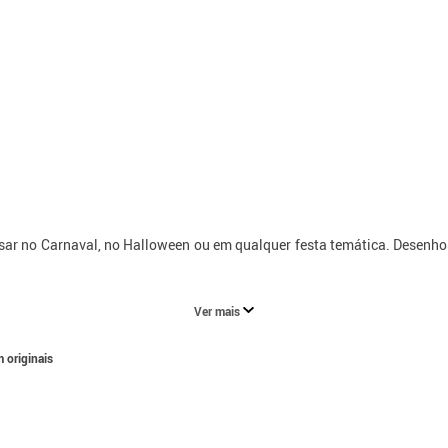
ar no Carnaval, no Halloween ou em qualquer festa temática. Desenhos 
Ver mais
 originais