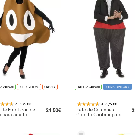
A 24H/48H
TOP DE VENDAS
UNISSEX
ENTREGA 24H/48H
ÚLTIMAS UNIDADES
4.53/5.00
4.53/5.00
 de Emoticon de
Fato de Cordobés
24.50€
2
 para adulto
Gordito Cantaor para
homem