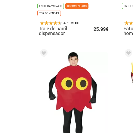
ENTREGA 24H/48H
RECOMENDADO
ENTREG
TOP DE VENDAS
4.53/5.00
Traje de barril
Fato
25.99€
dispensador
ho
masculino