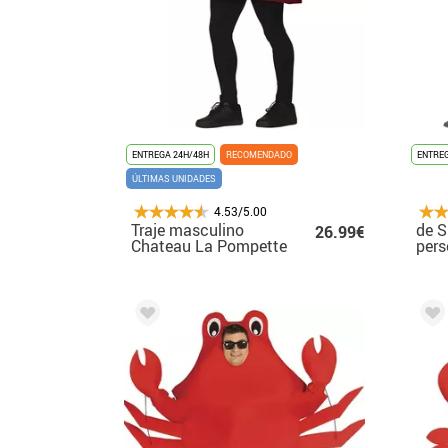
ENTREGA 24H/48H
RECOMENDADO
ENTREG
ÚLTIMAS UNIDADES
4.53/5.00
Traje masculino
de S
26.99€
Chateau La Pompette
pers
adul