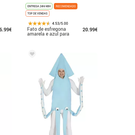
ENTREGA 24H/48H
RECOMENDADO
TOP DE VENDAS
4.53/5.00
Fato de esfregona
6.99€
20.99€
amarela e azul para
adulto