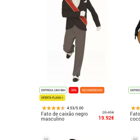
ENTREGA 24H/48H
-30%
RECOMENDADO
ENTREG
OFERTA FLASH ⚡
4.53/5.00
28.45€
Fato de caixão negro
Fato
19.92€
masculino
cocó