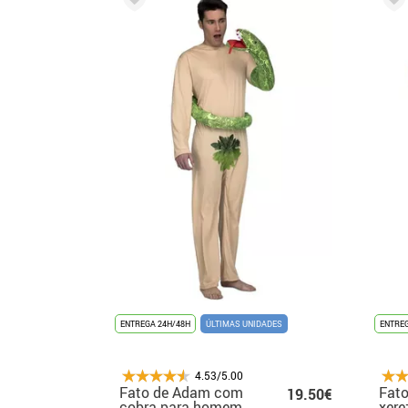
ENTREGA 24H/48H
ÚLTIMAS UNIDADES
ENTREG
4.53/5.00
Fato de Adam com
Fato
19.50€
cobra para homem
xere