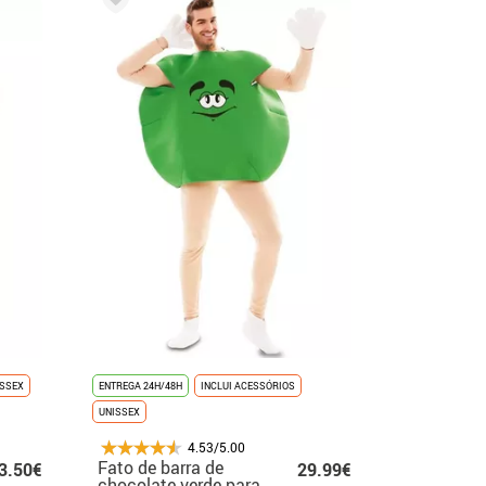
ISSEX
ENTREGA 24H/48H
INCLUI ACESSÓRIOS
UNISSEX
4.53/5.00
Fato de barra de
3.50€
29.99€
chocolate verde para