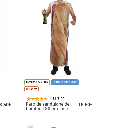
ENTREGA 24H/48H
ÚLTIMAS UNIDADES
UNISSEX
4.53/5.00
Fato de sanduíche de
3.50€
18.50€
fiambre 130 cm. para
adultos