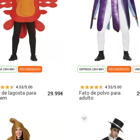
A 24H/48H
RECOMENDADO
ENTREGA 24H/48H
RECOMENDADO
UNI
4.53/5.00
4.53/5.00
 de lagosta para
Fato de polvo para
29.99€
2
mem
adulto