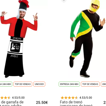
A 24H/48H
TOP DE VENDAS
UNISSEX
ENTREGA 24H/48H
TOP DE VENDAS
UN
4.53/5.00
4.53/5.00
 de garrafa de
Fato de trenó
25.50€
2
z para adulto
jamaicano de trenó