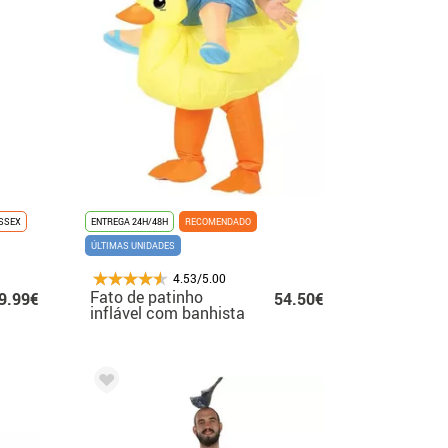
SSEX
ENTREGA 24H/48H
RECOMENDADO
ÚLTIMAS UNIDADES
4.53/5.00
Fato de patinho
9.99€
54.50€
inflável com banhista
para homem