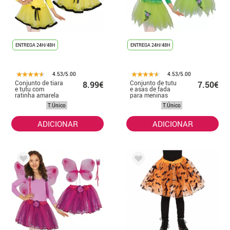
ENTREGA 24H/48H
ENTREGA 24H/48H
4.53/5.00
4.53/5.00
Conjunto de tiara
Conjunto de tutu
8.99€
7.50€
e tutu com
e asas de fada
ratinha amarela
para meninas
para meninas
T.Único
T.Único
ADICIONAR
ADICIONAR