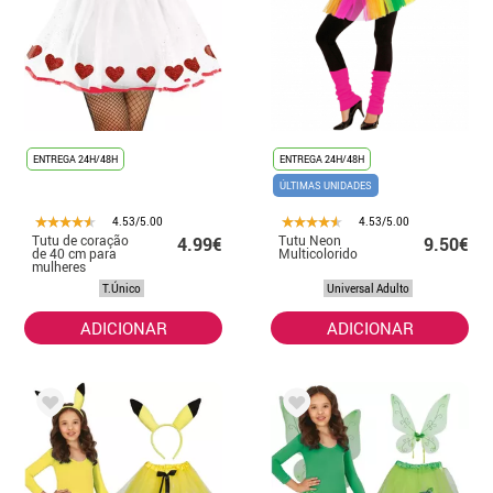
ENTREGA 24H/48H
ENTREGA 24H/48H
ÚLTIMAS UNIDADES
4.53/5.00
4.53/5.00
Tutu de coração
Tutu Neon
4.99€
9.50€
de 40 cm para
Multicolorido
mulheres
T.Único
Universal Adulto
ADICIONAR
ADICIONAR