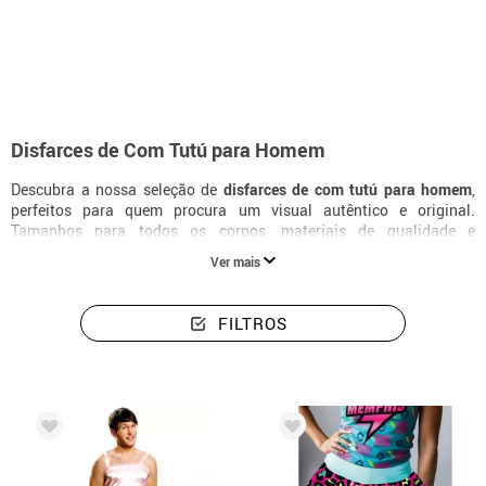
início
Disfarces
Disfarces homem com tutú
Disfarces de Com Tutú para Homem
Descubra a nossa seleção de
disfarces de com tutú para homem
,
perfeitos para quem procura um visual autêntico e original.
Tamanhos para todos os corpos, materiais de qualidade e
acessórios a condizer para completar o disfarce na perfeição.
Ver mais
FILTROS