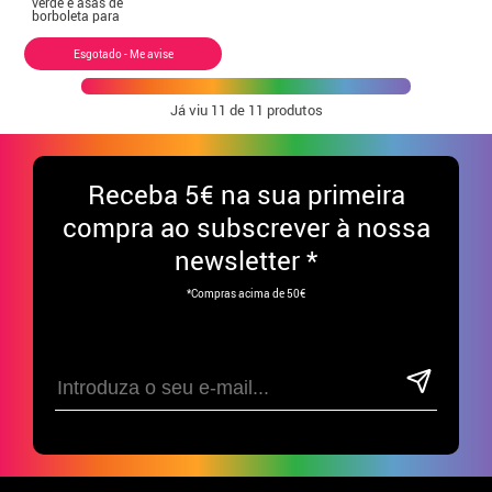
verde e asas de
borboleta para
meninas
Esgotado - Me avise
Já viu
11
de 11 produtos
Receba
5€ na sua primeira
compra ao subscrever à nossa
newsletter *
*Compras acima de 50€