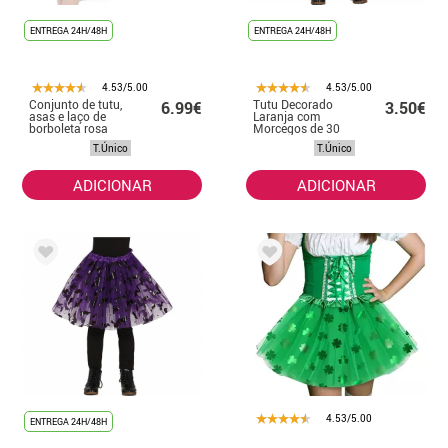
ENTREGA 24H/48H
ENTREGA 24H/48H
4.53/5.00
4.53/5.00
Conjunto de tutu,
Tutu Decorado
6.99€
3.50€
asas e laço de
Laranja com
borboleta rosa
Morcegos de 30
para meninas
cm
T.Único
T.Único
ADICIONAR
ADICIONAR
4.53/5.00
ENTREGA 24H/48H