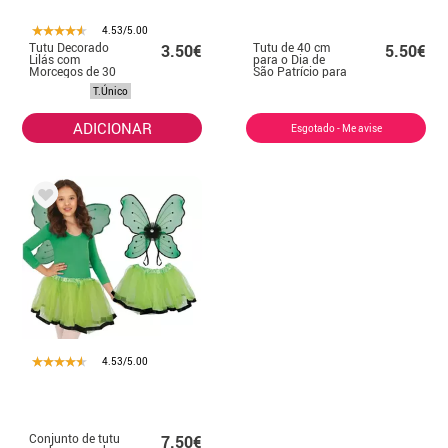
4.53/5.00
Tutu Decorado
Tutu de 40 cm
3.50€
5.50€
Lilás com
para o Dia de
Morcegos de 30
São Patrício para
cm
mulheres
T.Único
ADICIONAR
Esgotado - Me avise
4.53/5.00
Conjunto de tutu
7.50€