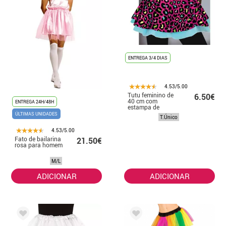
ENTREGA 3/4 DIAS
4.53/5.00
Tutu feminino de
6.50€
40 cm com
ENTREGA 24H/48H
estampa de
leopardo
ÚLTIMAS UNIDADES
T.Único
multicolorida
4.53/5.00
Fato de bailarina
21.50€
rosa para homem
M/L
ADICIONAR
ADICIONAR