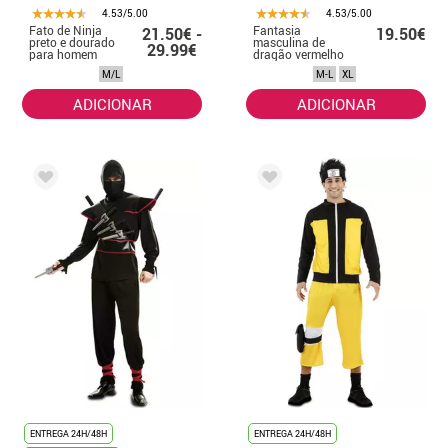
4.53/5.00
4.53/5.00
Fato de Ninja
Fantasia
21.50€ -
19.50€
preto e dourado
masculina de
29.99€
para homem
dragão vermelho
ninja
M/L
M-L
XL
ADICIONAR
ADICIONAR
ENTREGA 24H/48H
ENTREGA 24H/48H