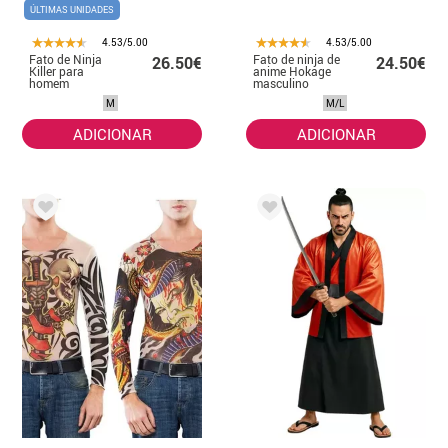
ÚLTIMAS UNIDADES
4.53/5.00
4.53/5.00
Fato de Ninja
Fato de ninja de
26.50€
24.50€
Killer para
anime Hokage
homem
masculino
M
M/L
ADICIONAR
ADICIONAR