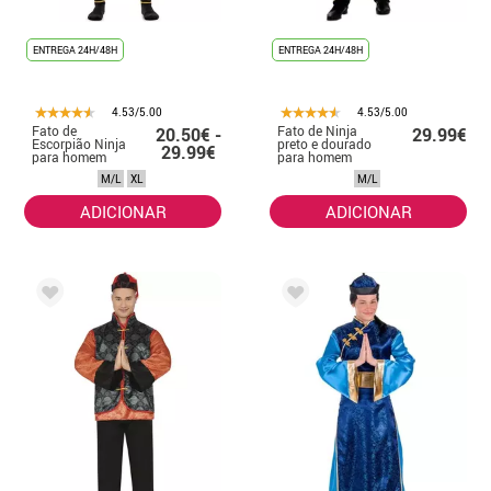
ENTREGA 24H/48H
ENTREGA 24H/48H
4.53/5.00
4.53/5.00
Fato de
Fato de Ninja
20.50€ -
29.99€
Escorpião Ninja
preto e dourado
29.99€
para homem
para homem
M/L
XL
M/L
ADICIONAR
ADICIONAR