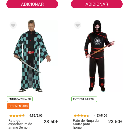
ADICIONAR
ADICIONAR
ENTREGA 24H/48H
ENTREGA 24H/48H
RECOMENDADO
4.53/5.00
4.53/5.00
Fato de
Fato de Ninja da
28.50€
23.50€
espadachim de
Morte para
anime Demon
homem