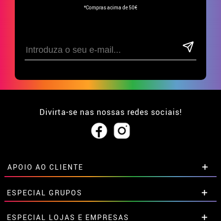
*Compras acima de 50€
Divirta-se nas nossas redes sociais!
APOIO AO CLIENTE
• Sobre nós
ESPECIAL GRUPOS
• Condições de venda
• Aviso legal
e
Privacidade
Descontos especiais para grupos.
ESPECIAL LOJAS E EMPRESAS