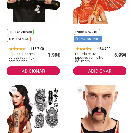
ENTREGA 24H/48H
ENTREGA 24H/48H
TOP DE VENDAS
ÚLTIMAS UNIDADES
4.53/5.00
4.53/5.00
Espada japonesa
Guarda-chuva
1.99€
6.99€
ou espada ninja
japonês vermelho
com bainha 59,5
de 82 cm
cm
ADICIONAR
ADICIONAR