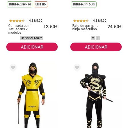
ENTREGA 24H/48H
UNISSEX
ENTREGA 3/4 DIAS
4.53/5.00
4.53/5.00
Camiseta com
Fato de quimono
13.50€
24.50€
Tatuagens 2
ninja masculino
modelos
variados
Universal Adulto
M
L
ADICIONAR
ADICIONAR