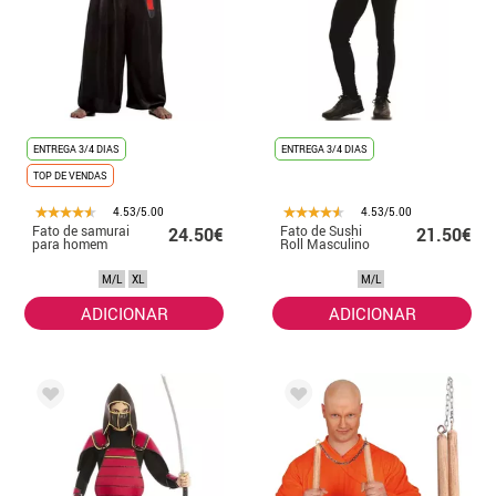
ENTREGA 3/4 DIAS
ENTREGA 3/4 DIAS
TOP DE VENDAS
4.53/5.00
4.53/5.00
Fato de samurai
Fato de Sushi
24.50€
21.50€
para homem
Roll Masculino
M/L
XL
M/L
ADICIONAR
ADICIONAR