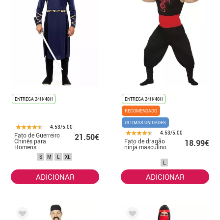
ENTREGA 24H/48H
ENTREGA 24H/48H
RECOMENDADO
ÚLTIMAS UNIDADES
4.53/5.00
4.53/5.00
Fato de Guerreiro
21.50€
Chinês para
Fato de dragão
18.99€
Homens
ninja masculino
S
M
L
XL
L
ADICIONAR
ADICIONAR