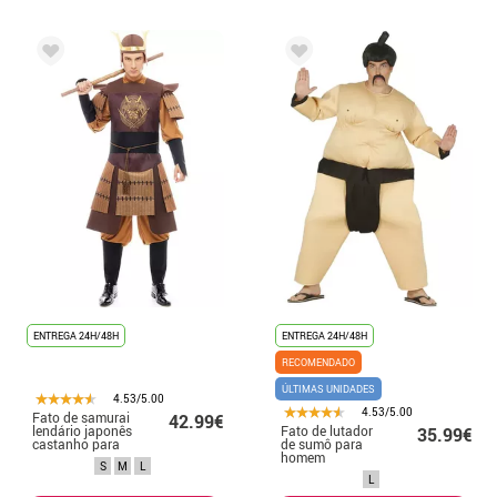
ENTREGA 24H/48H
ENTREGA 24H/48H
RECOMENDADO
ÚLTIMAS UNIDADES
4.53/5.00
4.53/5.00
Fato de samurai
42.99€
lendário japonês
Fato de lutador
35.99€
castanho para
de sumô para
homem
homem
S
M
L
L