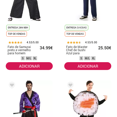
ENTREGA 24H/48H
ENTREGA 3/4 DIAS
TOP DE VENDAS
TOP DE VENDAS
4.53/5.00
4.53/5.00
Fato de Samurai
Fato de Master
34.99€
25.50€
preto e vermelho
Chef de Sushi
para homem
Azul para
Homem
S
M/L
XL
S
M/L
XL
ADICIONAR
ADICIONAR