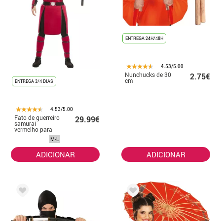
ENTREGA 24H/48H
4.53/5.00
Nunchucks de 30
2.75€
cm
ENTREGA 3/4 DIAS
4.53/5.00
Fato de guerreiro
29.99€
samurai
vermelho para
homens
M-L
ADICIONAR
ADICIONAR