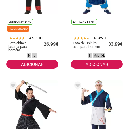
ENTREGA 3/4 DIAS
ENTREGA 24H/48H
RECOMENDADO
4.53/5.00
4.53/5.00
Fato chinês
Fato de Chinito
26.99€
33.99€
laranja para
azul para homem
homem
M
L
S
M/L
XL
ADICIONAR
ADICIONAR