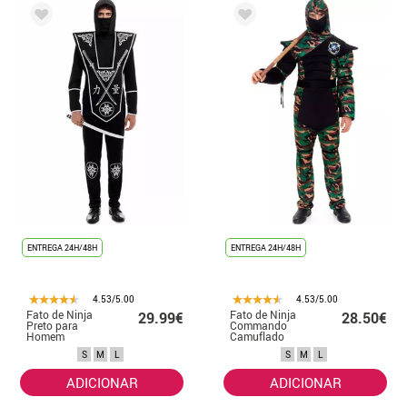
ENTREGA 24H/48H
ENTREGA 24H/48H
4.53/5.00
4.53/5.00
Fato de Ninja
Fato de Ninja
29.99€
28.50€
Preto para
Commando
Homem
Camuflado
Masculino
S
M
L
S
M
L
ADICIONAR
ADICIONAR