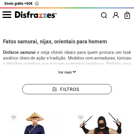
Envio grátis +60€
i
0
início
Disfarces
Disfarces de Chineses, Orientais, Ninjas e Gueixas
Fatos samurai, nijas, orientais para homem
Disfarce samurai
e
ninja chinês
ideais para quem procura um look
asiático cheio de ação e tradição. Modelos com armaduras, túnicas
e detalhes orientais que evocam guerreiros lendários. Perfeito para
quem quer um estilo marcante, dinâmico e cultural em festas
Ver mais
temáticas ou carnaval.
FILTROS