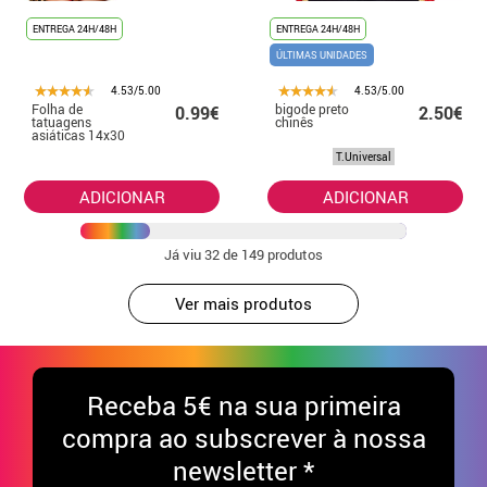
ENTREGA 24H/48H
ENTREGA 24H/48H
ÚLTIMAS UNIDADES
4.53/5.00
4.53/5.00
Folha de
bigode preto
0.99€
2.50€
tatuagens
chinês
asiáticas 14x30
cm
T.Universal
ADICIONAR
ADICIONAR
Já viu
32
de 149 produtos
Ver mais produtos
Receba
5€ na sua primeira
compra ao subscrever à nossa
newsletter *