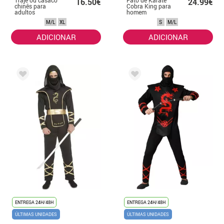
16.50€
24.99€
chinês para
Cobra King para
adultos
homem
M/L
XL
S
M/L
ADICIONAR
ADICIONAR
ENTREGA 24H/48H
ENTREGA 24H/48H
ÚLTIMAS UNIDADES
ÚLTIMAS UNIDADES