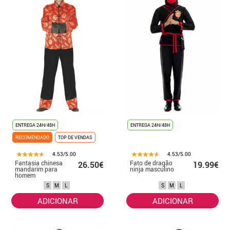
ENTREGA 24H/48H
ENTREGA 24H/48H
RECOMENDADO
TOP DE VENDAS
4.53/5.00
4.53/5.00
Fantasia chinesa
Fato de dragão
26.50€
19.99€
mandarim para
ninja masculino
homem
S
M
L
S
M
L
ADICIONAR
ADICIONAR