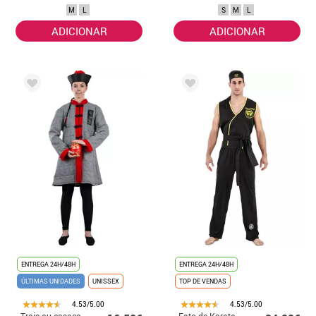
Slayer para
M
L
S
M
L
homem
ADICIONAR
ADICIONAR
ENTREGA 24H/48H
ENTREGA 24H/48H
ÚLTIMAS UNIDADES
UNISSEX
TOP DE VENDAS
4.53/5.00
4.53/5.00
Traje ou casaco
Fato de Karate